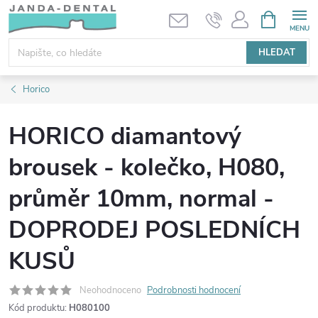
Přejít
NÁKUPNÍ
KOŠÍK
na
obsah
HLEDAT
Horico
HORICO diamantový
brousek - kolečko, H080,
průměr 10mm, normal -
DOPRODEJ POSLEDNÍCH
KUSŮ
Neohodnoceno
Podrobnosti hodnocení
Kód produktu:
H080100