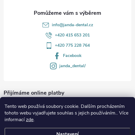
info
@
janda-dental.cz
+420 415 653 201
+420 775 228 764
Facebook
janda_dental/
Přijímáme online platby
Tento web používá soubory cookie. Dalším procházením
tohoto webu vyjadřujete souhlas s jejich používáním.. Více
informací
zde
.
Informace
Nastavení