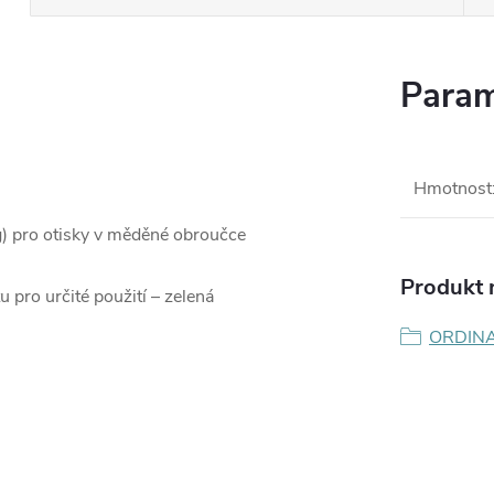
Param
Hmotnost
g) pro otisky v měděné obroučce
Produkt n
 pro určité použití – zelená
ORDIN