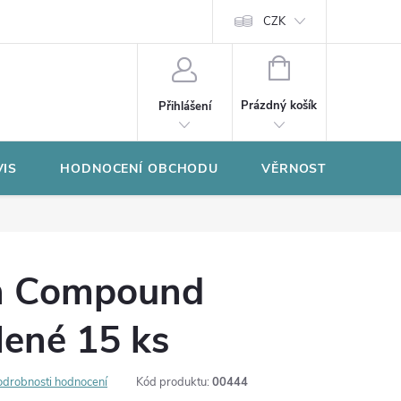
CZK
NÁKUPNÍ
KOŠÍK
Prázdný košík
Přihlášení
VIS
HODNOCENÍ OBCHODU
VĚRNOSTNÍ PROGR
n Compound
elené 15 ks
odrobnosti hodnocení
Kód produktu:
00444