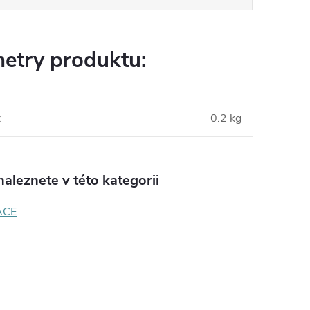
etry produktu:
:
0.2 kg
aleznete v této kategorii
ACE