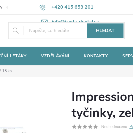
+420 415 653 201
ky
Potřebujete poradit?
Ochrana osobních údajů
info@janda-dental.cz
HLEDAT
ČNÍ LETÁKY
VZDĚLÁVÁNÍ
KONTAKTY
SER
é 15 ks
Impressio
tyčinky, z
Neohodnoceno
P