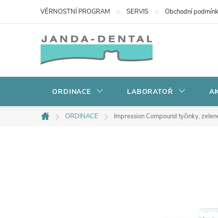
Přejít
VĚRNOSTNÍ PROGRAM
SERVIS
Obchodní podmín
na
obsah
ORDINACE
LABORATOŘ
AK
ORDINACE
Impression Compound tyčinky, zelen
Domů