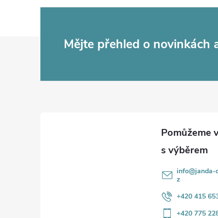
Z
Mějte přehled o novinkách
á
p
a
t
í
info
@
janda-d
z
+420 415 65
+420 775 22