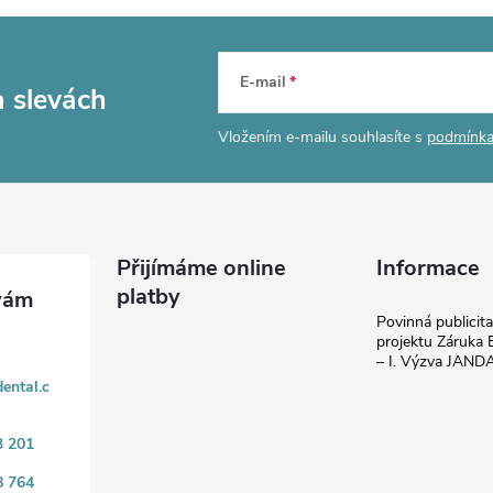
E-mail
a slevách
Vložením e-mailu souhlasíte s
podmínka
Přijímáme online
Informace
platby
Povinná publicit
projektu Záruka E
– I. Výzva JAN
ental.c
3 201
8 764