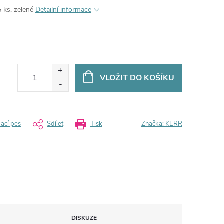
 ks, zelené
Detailní informace
VLOŽIT DO KOŠÍKU
dací pes
Sdílet
Tisk
Značka:
KERR
DISKUZE