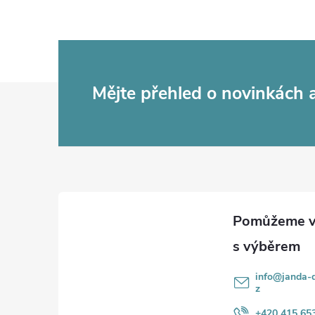
Z
Mějte přehled o novinkách
á
p
a
t
í
info
@
janda-d
z
+420 415 65