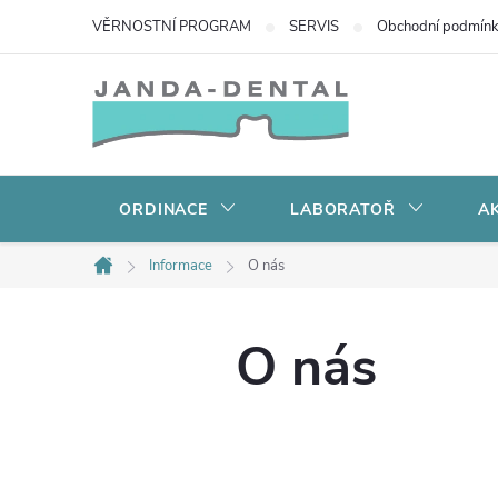
Přejít
VĚRNOSTNÍ PROGRAM
SERVIS
Obchodní podmín
na
obsah
ORDINACE
LABORATOŘ
AK
Informace
O nás
Domů
O nás