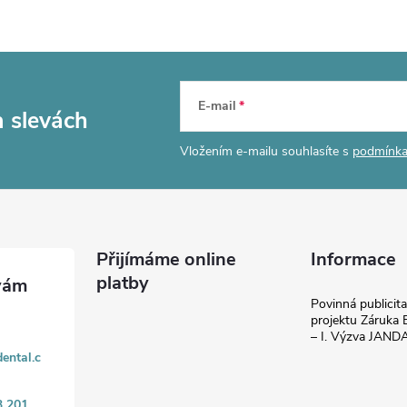
E-mail
a slevách
Vložením e-mailu souhlasíte s
podmínka
Přijímáme online
Informace
platby
Povinná publicit
projektu Záruka E
– I. Výzva JAN
ental.c
3 201