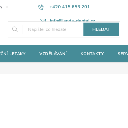
+420 415 653 201
ky
Potřebujete poradit?
Ochrana osobních údajů
info@janda-dental.cz
HLEDAT
ČNÍ LETÁKY
VZDĚLÁVÁNÍ
KONTAKTY
SER