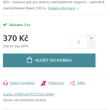
léčiv - barevný píst pro dobrou odečitatelnost stupnice - jednotlivě
sterilně balené Balení 100 ks.
Detailní informace
Skladem
3 ks
370 Kč
330 Kč bez DPH
Měrná
cena:
VLOŽIT DO KOŠÍKU
Dotaz k produktu
Hlídací pes
Sdílet
Značka:
B.BRAUN PETZOLD GMBH
Záruka
:
dle podmínek výrobce