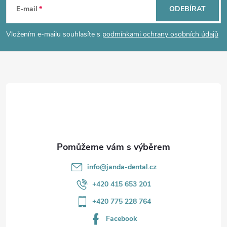
á
E-mail
ODEBÍRAT
p
Vložením e-mailu souhlasíte s
podmínkami ochrany osobních údajů
a
t
í
info
@
janda-dental.cz
+420 415 653 201
+420 775 228 764
Facebook