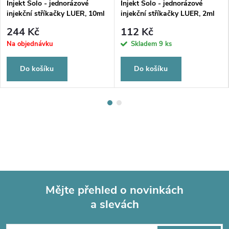
Injekt Solo - jednorázové
Injekt Solo - jednorázové
injekční stříkačky LUER, 10ml
injekční stříkačky LUER, 2ml
244 Kč
112 Kč
Na objednávku
Skladem
9 ks
Do košíku
Do košíku
Mějte přehled o novinkách
a slevách
Z