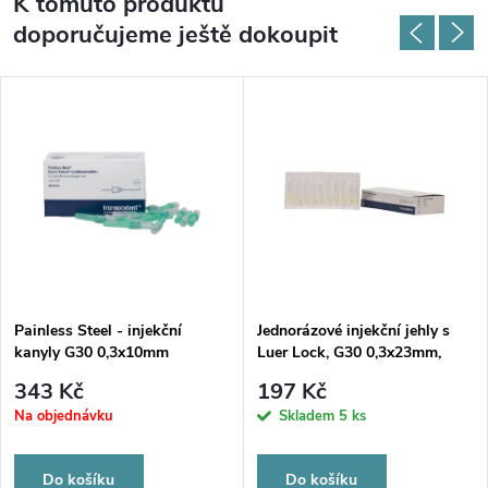
K tomuto produktu
doporučujeme ještě dokoupit
Painless Steel - injekční
Jednorázové injekční jehly s
kanyly G30 0,3x10mm
Luer Lock, G30 0,3x23mm,
100ks
343 Kč
197 Kč
Na objednávku
Skladem
5 ks
Do košíku
Do košíku