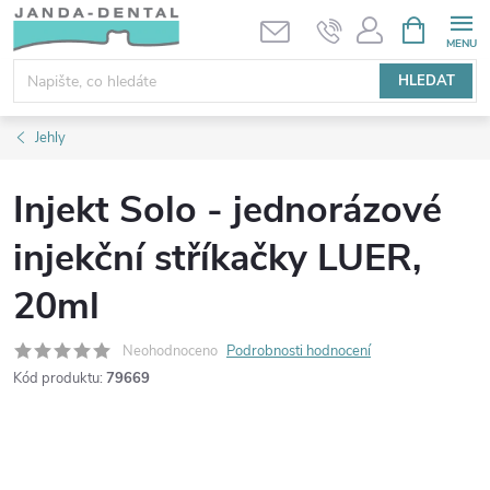
Přejít
NÁKUPNÍ
KOŠÍK
na
obsah
HLEDAT
Jehly
Injekt Solo - jednorázové
injekční stříkačky LUER,
20ml
Neohodnoceno
Podrobnosti hodnocení
Kód produktu:
79669