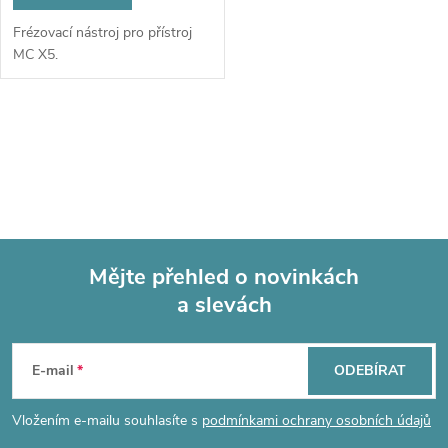
Frézovací nástroj pro přístroj
MC X5.
O
v
l
á
Mějte přehled o novinkách
d
a slevách
Z
a
á
c
E-mail
ODEBÍRAT
p
í
Vložením e-mailu souhlasíte s
podmínkami ochrany osobních údajů