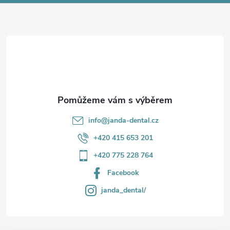
p
a
r
t
v
í
k
y
v
info
@
janda-dental.cz
ý
+420 415 653 201
p
+420 775 228 764
i
Facebook
s
janda_dental/
u