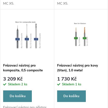
d
MC X5.
MC X5.
u
u
k
k
t
t
ů
ů
Frézovací nástroj pro
Frézovací nástroj pro kovy
kompozita, 0,5 composite
(titan), 1.0 metal
3 209 Kč
1 730 Kč
Skladem
2 ks
Skladem
1 ks
Do košíku
Do košíku
Frézovací nástroj pro přístroj