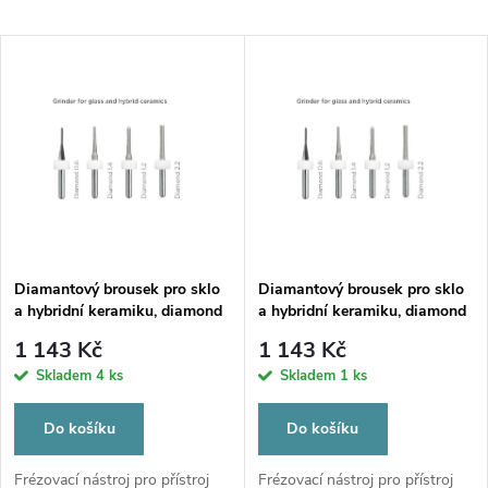
a
Nejlevnější
V
Nejdražší
z
ý
Nejprodávanější
e
p
Abecedně
n
i
í
s
p
Diamantový brousek pro sklo
Diamantový brousek pro sklo
a hybridní keramiku, diamond
a hybridní keramiku, diamond
p
1,4
2,2
r
1 143 Kč
1 143 Kč
r
Skladem
4 ks
Skladem
1 ks
o
o
Do košíku
Do košíku
d
Frézovací nástroj pro přístroj
Frézovací nástroj pro přístroj