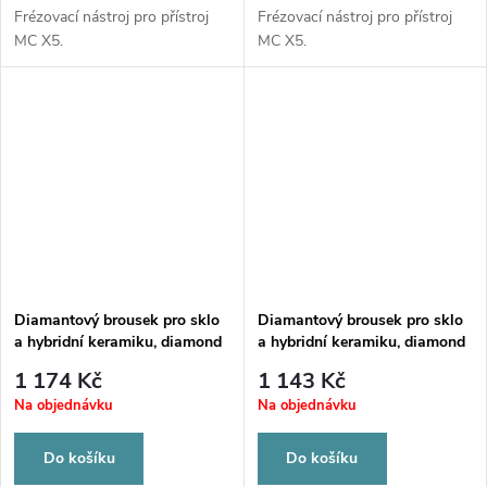
Frézovací nástroj pro přístroj
Frézovací nástroj pro přístroj
MC X5.
MC X5.
Diamantový brousek pro sklo
Diamantový brousek pro sklo
a hybridní keramiku, diamond
a hybridní keramiku, diamond
0,6
1,2
1 174 Kč
1 143 Kč
Na objednávku
Na objednávku
Do košíku
Do košíku