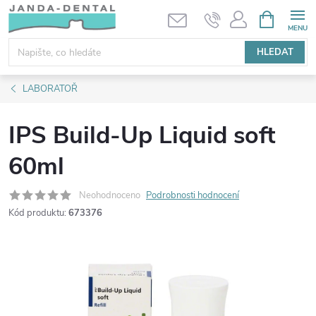
Přejít
NÁKUPNÍ
KOŠÍK
na
obsah
HLEDAT
LABORATOŘ
IPS Build-Up Liquid soft
60ml
Neohodnoceno
Podrobnosti hodnocení
Kód produktu:
673376