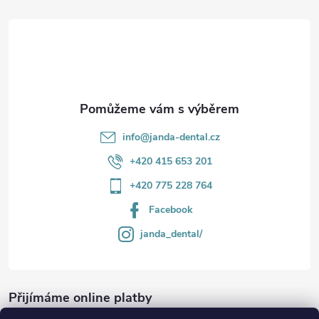
t
í
info
@
janda-dental.cz
+420 415 653 201
+420 775 228 764
Facebook
janda_dental/
Přijímáme online platby