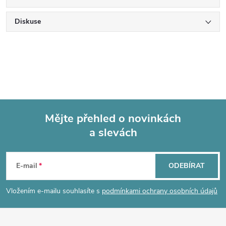
Diskuse
Mějte přehled o novinkách
a slevách
Z
á
E-mail
ODEBÍRAT
p
Vložením e-mailu souhlasíte s
podmínkami ochrany osobních údajů
a