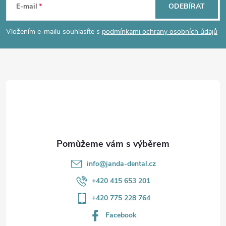
á
E-mail
ODEBÍRAT
p
Vložením e-mailu souhlasíte s
podmínkami ochrany osobních údajů
a
t
í
info
@
janda-dental.cz
+420 415 653 201
+420 775 228 764
Facebook