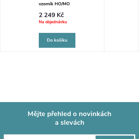
vzorník HO/MO
2 249 Kč
Na objednávku
Do košíku
Mějte přehled o novinkách
a slevách
Z