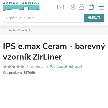
Přejít
NÁKUPNÍ
KOŠÍK
na
obsah
HLEDAT
Ivoclar Vivadent
IPS e.max Ceram - barevný
vzorník ZirLiner
Neohodnoceno
Podrobnosti hodnocení
Kód produktu:
597069