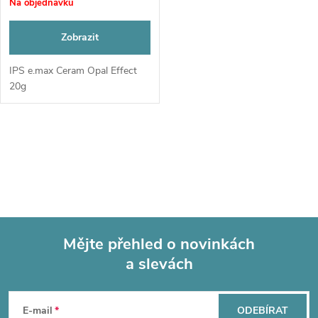
r
Na objednávku
o
o
Zobrazit
d
d
IPS e.max Ceram Opal Effect
20g
u
u
k
O
k
t
v
t
l
ů
ů
á
Mějte přehled o novinkách
d
a slevách
Z
a
á
c
E-mail
ODEBÍRAT