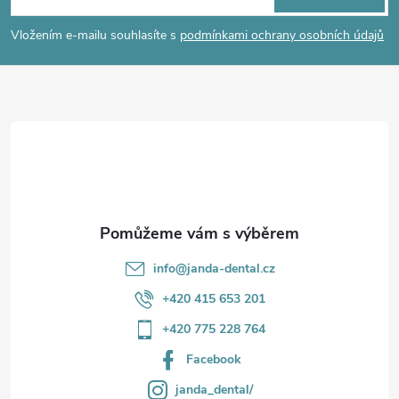
p
í
Vložením e-mailu souhlasíte s
podmínkami ochrany osobních údajů
p
a
r
t
v
í
k
y
v
info
@
janda-dental.cz
ý
+420 415 653 201
p
+420 775 228 764
i
Facebook
s
janda_dental/