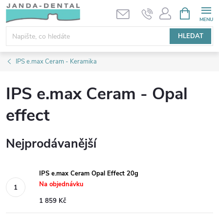
Přejít
NÁKUPNÍ
KOŠÍK
na
obsah
HLEDAT
IPS e.max Ceram - Keramika
IPS e.max Ceram - Opal
effect
Nejprodávanější
IPS e.max Ceram Opal Effect 20g
Na objednávku
1 859 Kč