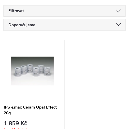
Filtrovat
Ř
Doporučujeme
a
Nejlevnější
V
Nejdražší
z
ý
Nejprodávanější
e
p
Abecedně
n
i
í
s
p
IPS e.max Ceram Opal Effect
20g
p
r
1 859 Kč