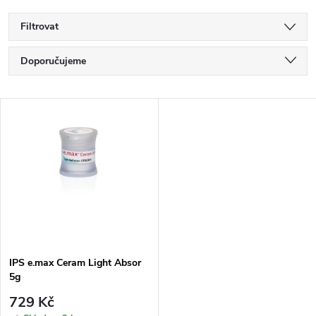
Filtrovat
Ř
Doporučujeme
a
Nejlevnější
V
Nejdražší
z
ý
Nejprodávanější
e
p
Abecedně
n
i
í
s
p
IPS e.max Ceram Light Absor
5g
p
r
729 Kč