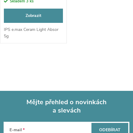
r
Skladem
3 ks
o
o
Zobrazit
d
d
IPS e.max Ceram Light Absor
5g
u
u
k
O
k
t
v
t
l
ů
ů
á
Mějte přehled o novinkách
d
a slevách
Z
a
á
c
E-mail
ODEBÍRAT