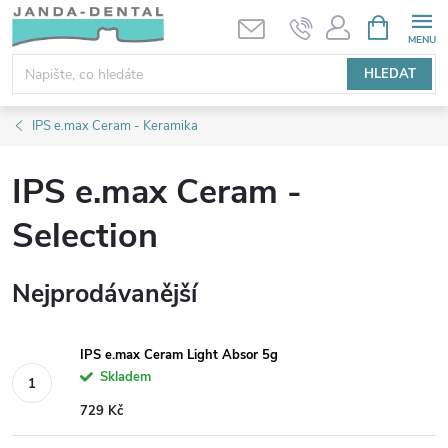
Přejít
NÁKUPNÍ
KOŠÍK
na
obsah
HLEDAT
IPS e.max Ceram - Keramika
IPS e.max Ceram -
Selection
Nejprodávanější
IPS e.max Ceram Light Absor 5g
Skladem
729 Kč