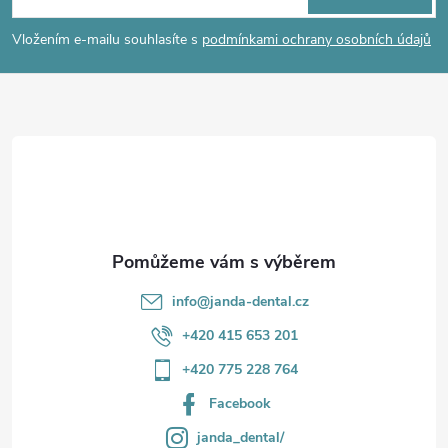
p
í
Vložením e-mailu souhlasíte s
podmínkami ochrany osobních údajů
p
a
r
t
v
í
k
y
v
info
@
janda-dental.cz
ý
+420 415 653 201
p
+420 775 228 764
i
Facebook
s
janda_dental/