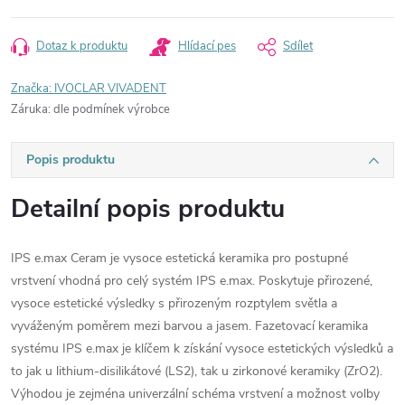
Dotaz k produktu
Hlídací pes
Sdílet
Značka:
IVOCLAR VIVADENT
Záruka
:
dle podmínek výrobce
Popis produktu
Detailní popis produktu
IPS e.max Ceram je vysoce estetická keramika pro postupné
vrstvení vhodná pro celý systém IPS e.max. Poskytuje přirozené,
vysoce estetické výsledky s přirozeným rozptylem světla a
vyváženým poměrem mezi barvou a jasem. Fazetovací keramika
systému IPS e.max je klíčem k získání vysoce estetických výsledků a
to jak u lithium-disilikátové (LS2), tak u zirkonové keramiky (ZrO2).
Výhodou je zejména univerzální schéma vrstvení a možnost volby