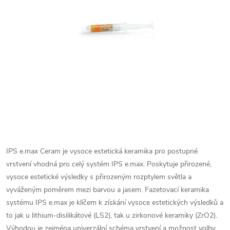
IPS e.max Ceram je vysoce estetická keramika pro postupné
vrstvení vhodná pro celý systém IPS e.max. Poskytuje přirozené,
vysoce estetické výsledky s přirozeným rozptylem světla a
vyváženým poměrem mezi barvou a jasem. Fazetovací keramika
systému IPS e.max je klíčem k získání vysoce estetických výsledků a
to jak u lithium-disilikátové (LS2), tak u zirkonové keramiky (ZrO2).
Výhodou je zejména univerzální schéma vrstvení a možnost volby