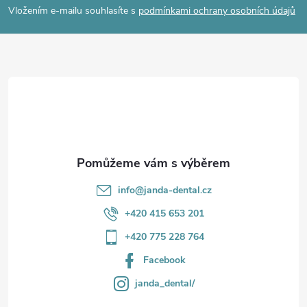
p
Vložením e-mailu souhlasíte s
podmínkami ochrany osobních údajů
a
t
í
info
@
janda-dental.cz
+420 415 653 201
+420 775 228 764
Facebook
janda_dental/