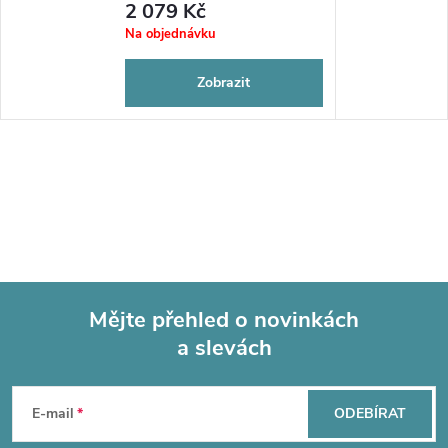
2 079 Kč
Na objednávku
Zobrazit
Mějte přehled o novinkách
a slevách
Z
á
E-mail
ODEBÍRAT