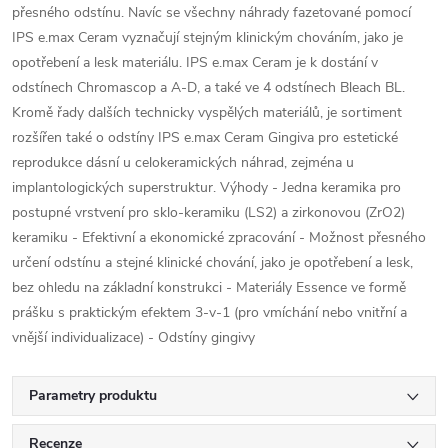
přesného odstínu. Navíc se všechny náhrady fazetované pomocí
IPS e.max Ceram vyznačují stejným klinickým chováním, jako je
opotřebení a lesk materiálu. IPS e.max Ceram je k dostání v
odstínech Chromascop a A-D, a také ve 4 odstínech Bleach BL.
Kromě řady dalších technicky vyspělých materiálů, je sortiment
rozšířen také o odstíny IPS e.max Ceram Gingiva pro estetické
reprodukce dásní u celokeramických náhrad, zejména u
implantologických superstruktur. Výhody - Jedna keramika pro
postupné vrstvení pro sklo-keramiku (LS2) a zirkonovou (ZrO2)
keramiku - Efektivní a ekonomické zpracování - Možnost přesného
určení odstínu a stejné klinické chování, jako je opotřebení a lesk,
bez ohledu na základní konstrukci - Materiály Essence ve formě
prášku s praktickým efektem 3-v-1 (pro vmíchání nebo vnitřní a
vnější individualizace) - Odstíny gingivy
Parametry produktu
Recenze