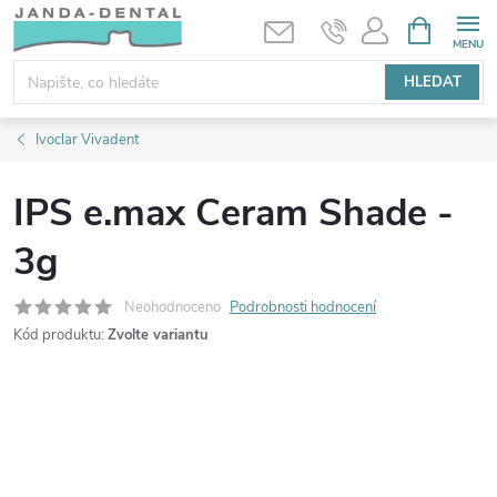
Přejít
NÁKUPNÍ
KOŠÍK
na
obsah
HLEDAT
Ivoclar Vivadent
IPS e.max Ceram Shade -
3g
Neohodnoceno
Podrobnosti hodnocení
Kód produktu:
Zvolte variantu