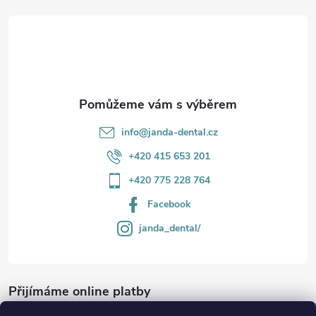
r
t
v
í
k
y
v
info
@
janda-dental.cz
ý
+420 415 653 201
p
+420 775 228 764
i
Facebook
s
janda_dental/
u
Přijímáme online platby