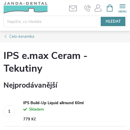
Přejít
NÁKUPNÍ
KOŠÍK
na
obsah
HLEDAT
Celo-keramika
IPS e.max Ceram -
Tekutiny
Nejprodávanější
IPS Build-Up Liquid allround 60ml
Skladem
779 Kč