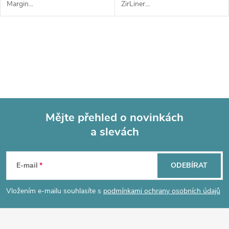
Margin...
ZirLiner...
O
v
l
á
Mějte přehled o novinkách
d
a slevách
Z
a
á
c
E-mail
ODEBÍRAT
p
í
Vložením e-mailu souhlasíte s
podmínkami ochrany osobních údajů
p
a