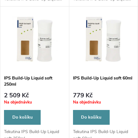
d
u
u
k
k
t
t
ů
ů
IPS Build-Up Liquid soft
IPS Build-Up Liquid soft 60ml
250ml
2 509 Kč
779 Kč
Na objednávku
Na objednávku
Do košíku
Do košíku
Tekutina IPS Build-Up Liquid
Tekutina IPS Build-Up Liquid