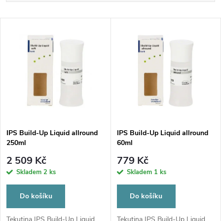
a
Nejlevnější
V
Nejdražší
z
ý
Nejprodávanější
e
p
Abecedně
n
i
í
s
p
IPS Build-Up Liquid allround
IPS Build-Up Liquid allround
250ml
60ml
p
r
2 509 Kč
779 Kč
r
Skladem
2 ks
Skladem
1 ks
o
o
Do košíku
Do košíku
d
Tekutina IPS Build-Up Liquid...
Tekutina IPS Build-Up Liquid...