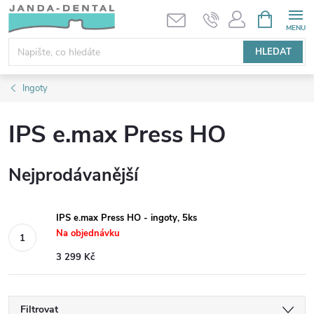
Přejít
NÁKUPNÍ
KOŠÍK
na
obsah
HLEDAT
Ingoty
IPS e.max Press HO
Nejprodávanější
IPS e.max Press HO - ingoty, 5ks
Na objednávku
3 299 Kč
Filtrovat