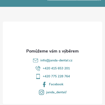
p
a
r
t
v
í
k
y
v
info
@
janda-dental.cz
ý
+420 415 653 201
p
+420 775 228 764
i
Facebook
s
janda_dental/
u