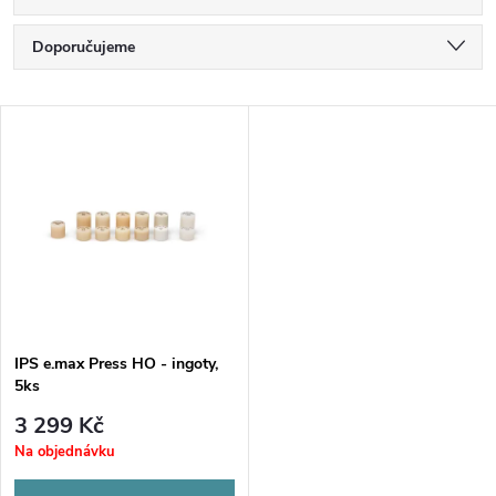
Ř
Doporučujeme
a
Nejlevnější
V
Nejdražší
z
ý
Nejprodávanější
e
p
Abecedně
n
i
í
s
p
IPS e.max Press HO - ingoty,
5ks
p
r
3 299 Kč
r
Na objednávku
o