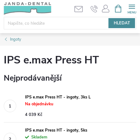
Přejít
NÁKUPNÍ
KOŠÍK
na
obsah
HLEDAT
Ingoty
IPS e.max Press HT
Nejprodávanější
IPS e.max Press HT - ingoty, 3ks L
Na objednávku
4 039 Kč
IPS e.max Press HT - ingoty, 5ks
Skladem