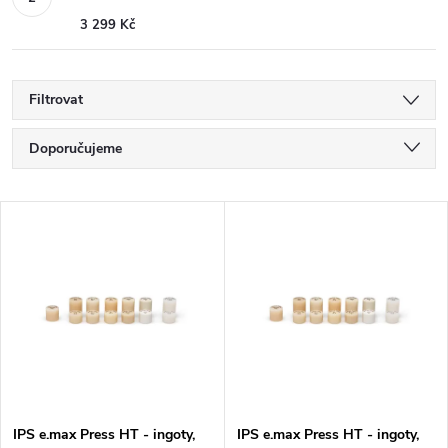
3 299 Kč
Filtrovat
Ř
Doporučujeme
a
Nejlevnější
V
Nejdražší
z
ý
Nejprodávanější
e
p
Abecedně
n
i
í
s
IPS e.max Press HT - ingoty,
IPS e.max Press HT - ingoty,