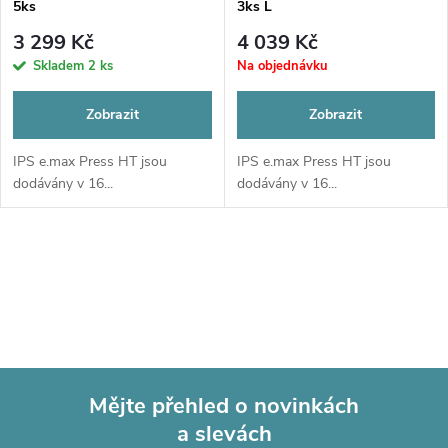
p
5ks
3ks L
p
r
3 299 Kč
4 039 Kč
r
Skladem
2 ks
Na objednávku
o
o
Zobrazit
Zobrazit
d
d
IPS e.max Press HT jsou
IPS e.max Press HT jsou
dodávány v 16...
dodávány v 16...
u
u
k
O
k
t
v
t
l
ů
ů
á
Mějte přehled o novinkách
d
a slevách