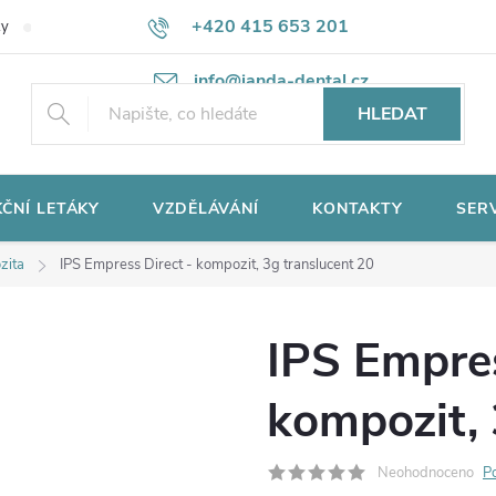
+420 415 653 201
ky
Potřebujete poradit?
Ochrana osobních údajů
info@janda-dental.cz
HLEDAT
ČNÍ LETÁKY
VZDĚLÁVÁNÍ
KONTAKTY
SER
zita
IPS Empress Direct - kompozit, 3g translucent 20
IPS Empres
kompozit, 
Neohodnoceno
P