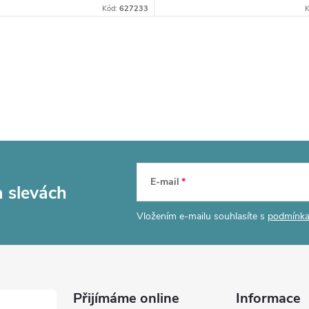
Kód:
627233
E-mail
a slevách
Vložením e-mailu souhlasíte s
podmínka
Přijímáme online
Informace