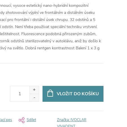
hnoucí, vysoce estetický nano-hybridní kompozitní
dy zhotovování výplní ve frontálním a distálním úseku
ací pro frontální i distální úsek chrupu. 32 odstínů a 5
 odstín. Není třeba používat speciální techniku vrstvení.
leštitelnost. Fluorescence podobná přirozeným zubům,
orník odstínů sterilizovatelný v autoklávu, aniž by došlo k
livý na světlo. Dobrá rentgen kontrastnost Balení 1 x 3 g
VLOŽIT DO KOŠÍKU
dací pes
Sdílet
Značka:
IVOCLAR
VIVADENT