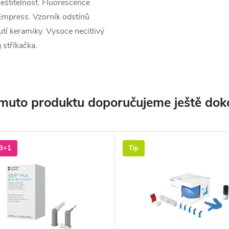
eštitelnost. Fluorescence
Empress. Vzorník odstínů
utí keramiky. Vysoce necitlivý
 stříkačka.
muto produktu doporučujeme ještě dok
3+1
Tip