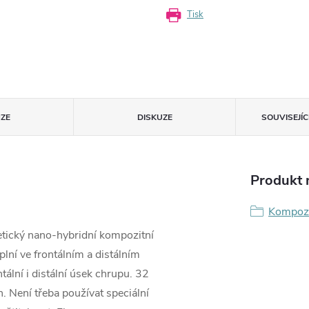
Tisk
ZE
DISKUZE
SOUVISEJÍ
Produkt n
Kompoz
etický nano-hybridní kompozitní
lní ve frontálním a distálním
tální i distální úsek chrupu. 32
. Není třeba používat speciální