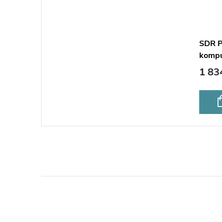
SDR P
kompu
1 83