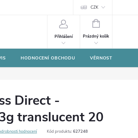
CZK
NÁKUPNÍ
KOŠÍK
Prázdný košík
Přihlášení
VIS
HODNOCENÍ OBCHODU
VĚRNOSTNÍ PROGR
s Direct -
3g translucent 20
odrobnosti hodnocení
Kód produktu:
627248