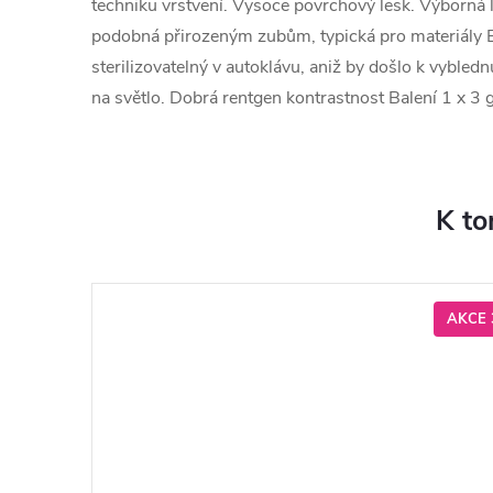
techniku vrstvení. Vysoce povrchový lesk. Výborná l
podobná přirozeným zubům, typická pro materiály 
sterilizovatelný v autoklávu, aniž by došlo k vybledn
na světlo. Dobrá rentgen kontrastnost Balení 1 x 3 g
K to
AKCE 