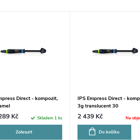
mpress Direct - kompozit,
IPS Empress Direct - komp
amel
3g translucent 30
289 Kč
2 439 Kč
Skladem
1 ks
Na obj
Zobrazit
Do košíku