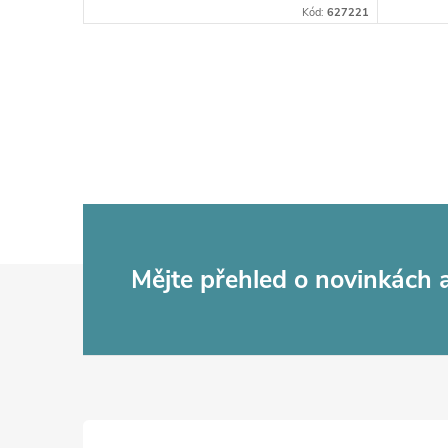
Kód:
627221
Z
Mějte přehled o novinkách
á
p
a