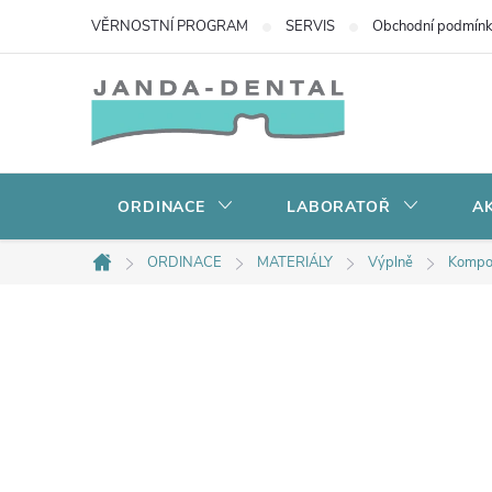
Přejít
VĚRNOSTNÍ PROGRAM
SERVIS
Obchodní podmín
na
obsah
ORDINACE
LABORATOŘ
AK
ORDINACE
MATERIÁLY
Výplně
Kompo
Domů