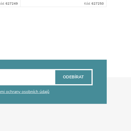
Kód:
627249
Kód:
627250
ODEBÍRAT
mi ochrany osobních údajů