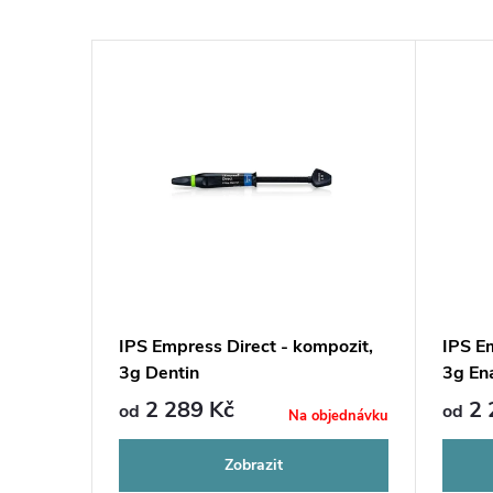
IPS Empress Direct - kompozit,
IPS E
3g Dentin
3g En
2 289 Kč
2 
od
od
Na objednávku
Zobrazit