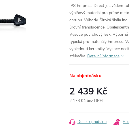
IPS Empress Direct je světlem tu
výplňový materiál pro přímé meto
chrupu. Výhody. Široká škála indik
úrovní translucence. Opalescentní
Vysoce povrchový lesk. Výborná 
typická pro materiály Empress. Vz
vyblednutí keramiky. Vysoce necit
stříkačka.
Detailní informace
Na objednávku
2 439 Kč
2 178 Kč bez DPH
Měrná
cena:
Dotaz k produktu
Hlí