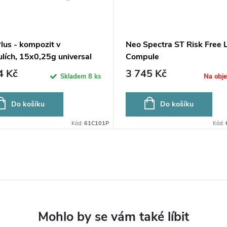
lus - kompozit v
Neo Spectra ST Risk Free 
lích, 15x0,25g universal
Compule
4 Kč
3 745 Kč
Skladem
8 ks
Na obj
Do košíku
Do košíku
Kód:
61C101P
Kód: