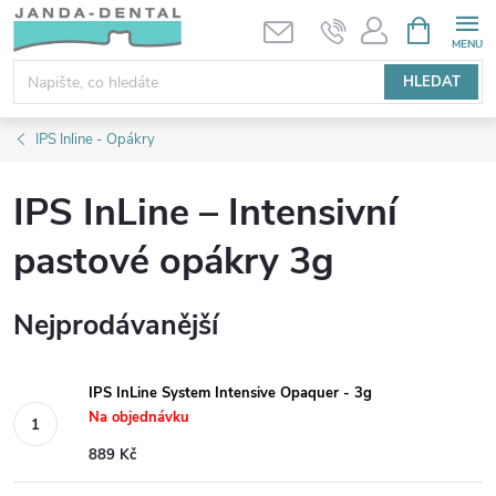
Přejít
NÁKUPNÍ
KOŠÍK
na
obsah
HLEDAT
IPS Inline - Opákry
IPS InLine – Intensivní
pastové opákry 3g
Nejprodávanější
IPS InLine System Intensive Opaquer - 3g
Na objednávku
889 Kč