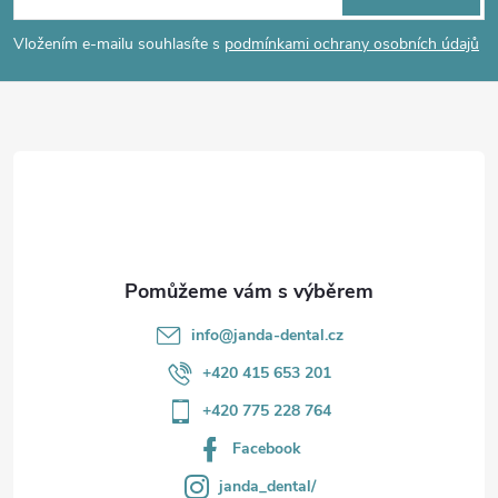
p
í
Vložením e-mailu souhlasíte s
podmínkami ochrany osobních údajů
p
a
r
t
v
í
k
y
v
info
@
janda-dental.cz
ý
+420 415 653 201
p
+420 775 228 764
i
Facebook
s
janda_dental/