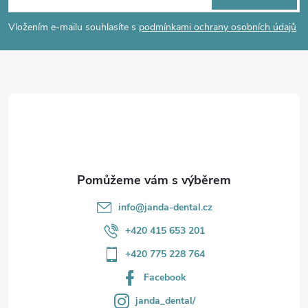
p
í
Vložením e-mailu souhlasíte s
podmínkami ochrany osobních údajů
p
a
r
t
v
í
k
y
v
info
@
janda-dental.cz
ý
+420 415 653 201
p
+420 775 228 764
i
Facebook
s
janda_dental/