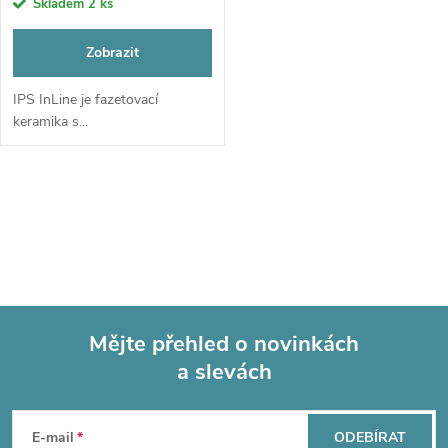
r
Skladem
2 ks
o
o
Zobrazit
d
d
IPS InLine je fazetovací
keramika s...
u
u
k
O
k
t
v
t
l
ů
ů
á
Mějte přehled o novinkách
d
a slevách
Z
a
á
c
E-mail
ODEBÍRAT