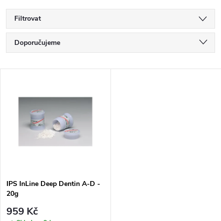
Filtrovat
Ř
Doporučujeme
a
Nejlevnější
V
Nejdražší
z
ý
Nejprodávanější
e
p
Abecedně
n
i
í
s
p
IPS InLine Deep Dentin A-D -
20g
p
r
959 Kč