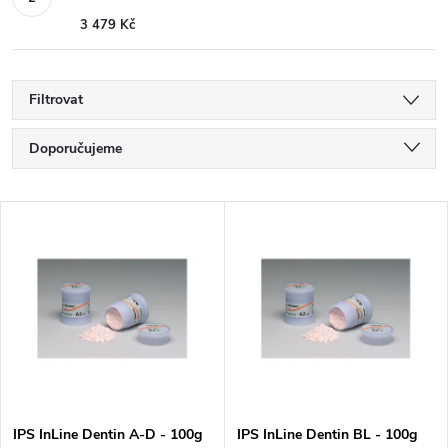
3 479 Kč
Filtrovat
Ř
Doporučujeme
a
Nejlevnější
V
Nejdražší
z
ý
Nejprodávanější
e
p
Abecedně
n
i
í
s
IPS InLine Dentin A-D - 100g
IPS InLine Dentin BL - 100g