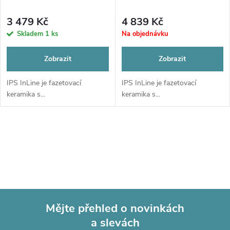
p
p
r
3 479 Kč
4 839 Kč
r
Skladem
1 ks
Na objednávku
o
o
Zobrazit
Zobrazit
d
d
IPS InLine je fazetovací
IPS InLine je fazetovací
keramika s...
keramika s...
u
u
k
O
k
t
v
t
l
ů
ů
á
Mějte přehled o novinkách
d
a slevách