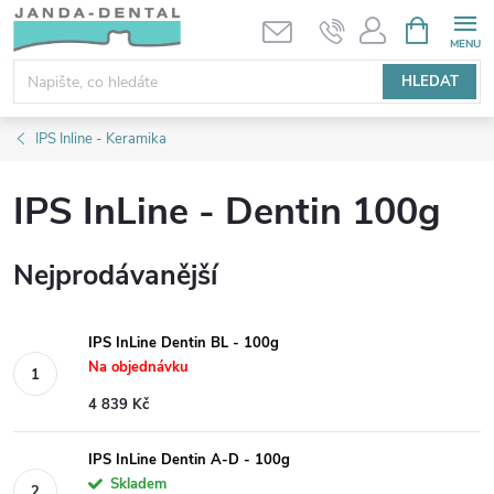
Přejít
NÁKUPNÍ
KOŠÍK
na
obsah
HLEDAT
IPS Inline - Keramika
IPS InLine - Dentin 100g
Nejprodávanější
IPS InLine Dentin BL - 100g
Na objednávku
4 839 Kč
IPS InLine Dentin A-D - 100g
Skladem