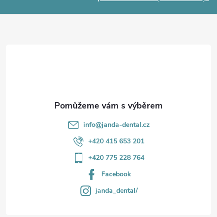
p
a
r
t
v
í
k
y
v
info
@
janda-dental.cz
ý
+420 415 653 201
p
+420 775 228 764
i
Facebook
s
janda_dental/
u