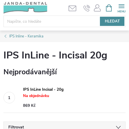
Přejít
NÁKUPNÍ
KOŠÍK
na
obsah
HLEDAT
IPS Inline - Keramika
IPS InLine - Incisal 20g
Nejprodávanější
IPS InLine Incisal - 20g
Na objednávku
869 Kč
Filtrovat