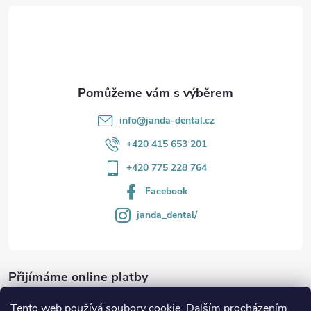
t
í
info
@
janda-dental.cz
+420 415 653 201
+420 775 228 764
Facebook
janda_dental/
Přijímáme online platby
Tento web používá soubory cookie. Dalším procházením