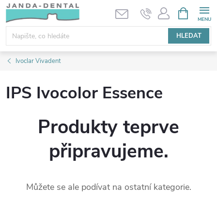
Přejít
NÁKUPNÍ
KOŠÍK
na
obsah
HLEDAT
Ivoclar Vivadent
IPS Ivocolor Essence
Produkty teprve
připravujeme.
Můžete se ale podívat na ostatní kategorie.