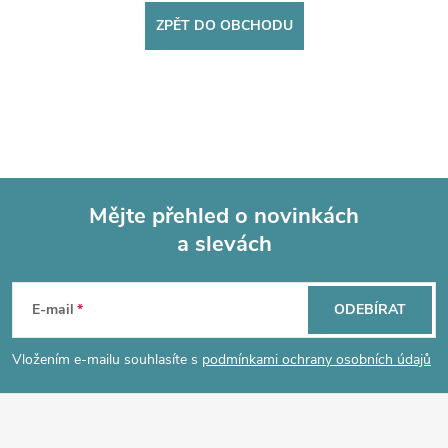
ZPĚT DO OBCHODU
Mějte přehled o novinkách
a slevách
Z
á
E-mail
ODEBÍRAT
p
Vložením e-mailu souhlasíte s
podmínkami ochrany osobních údajů
a