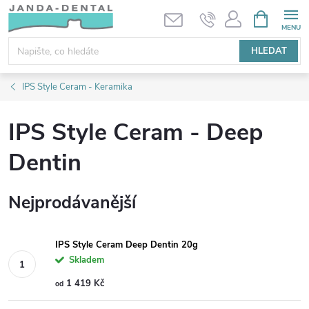
Přejít
NÁKUPNÍ
KOŠÍK
na
obsah
HLEDAT
IPS Style Ceram - Keramika
IPS Style Ceram - Deep
Dentin
Nejprodávanější
IPS Style Ceram Deep Dentin 20g
Skladem
1 419 Kč
od