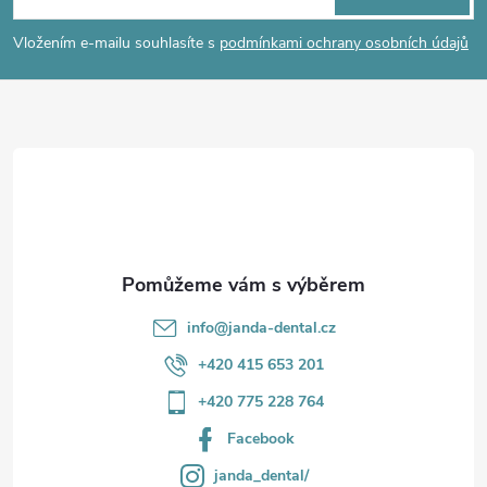
p
í
Vložením e-mailu souhlasíte s
podmínkami ochrany osobních údajů
p
a
r
t
v
í
k
y
v
info
@
janda-dental.cz
ý
+420 415 653 201
p
+420 775 228 764
i
Facebook
s
janda_dental/