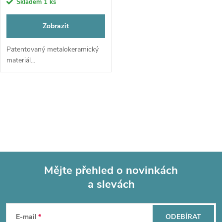
r
Skladem
1 ks
o
o
Zobrazit
d
d
Patentovaný metalokeramický
materiál...
u
u
k
O
k
t
v
t
l
ů
ů
á
Mějte přehled o novinkách
d
a slevách
Z
a
á
c
E-mail
ODEBÍRAT