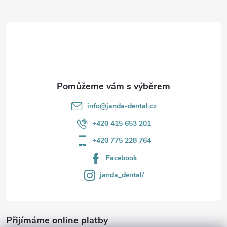
r
t
v
í
k
y
v
info
@
janda-dental.cz
ý
+420 415 653 201
p
+420 775 228 764
i
Facebook
s
janda_dental/
u
Přijímáme online platby