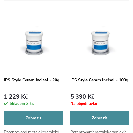
a
Nejlevnější
V
Nejdražší
z
ý
Nejprodávanější
e
p
Abecedně
n
i
í
s
p
IPS Style Ceram Incisal - 20g
IPS Style Ceram Incisal - 100g
p
r
1 229 Kč
5 390 Kč
r
Skladem
2 ks
Na objednávku
o
o
Zobrazit
Zobrazit
d
Patentovaný metalokeramický
Patentovaný metalokeramický