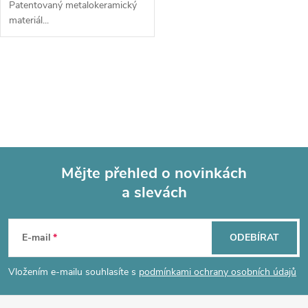
Patentovaný metalokeramický
materiál...
O
v
l
á
Mějte přehled o novinkách
d
a slevách
Z
a
á
c
E-mail
ODEBÍRAT
p
í
Vložením e-mailu souhlasíte s
podmínkami ochrany osobních údajů
p
a