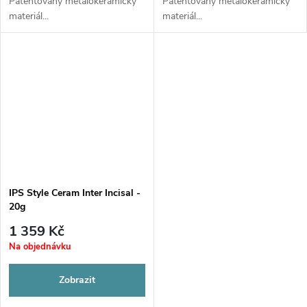
Patentovaný metalokeramický
Patentovaný metalokeramický
materiál...
materiál...
IPS Style Ceram Inter Incisal -
20g
1 359 Kč
Na objednávku
Zobrazit