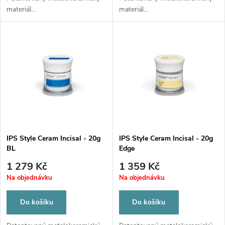
d
materiál...
materiál...
u
u
k
k
t
t
ů
ů
IPS Style Ceram Incisal - 20g
IPS Style Ceram Incisal - 20g
BL
Edge
1 279 Kč
1 359 Kč
Na objednávku
Na objednávku
Do košíku
Do košíku