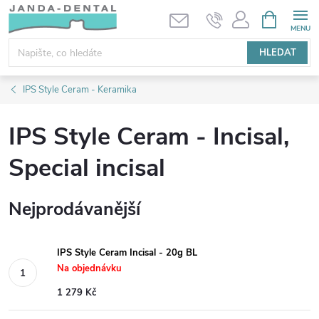
Přejít
NÁKUPNÍ
KOŠÍK
na
obsah
HLEDAT
IPS Style Ceram - Keramika
IPS Style Ceram - Incisal,
Special incisal
Nejprodávanější
IPS Style Ceram Incisal - 20g BL
Na objednávku
1 279 Kč