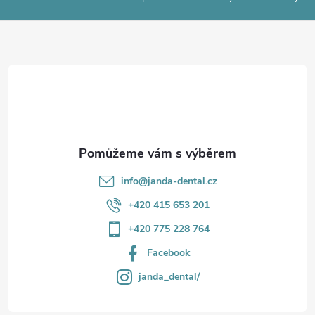
p
a
r
t
v
í
k
y
v
info
@
janda-dental.cz
ý
+420 415 653 201
p
+420 775 228 764
i
Facebook
s
janda_dental/
u