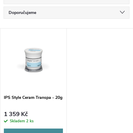
Ř
Doporučujeme
a
Nejlevnější
V
Nejdražší
z
ý
Nejprodávanější
e
p
Abecedně
n
i
í
s
p
IPS Style Ceram Transpa - 20g
p
r
1 359 Kč
r
Skladem
2 ks
o