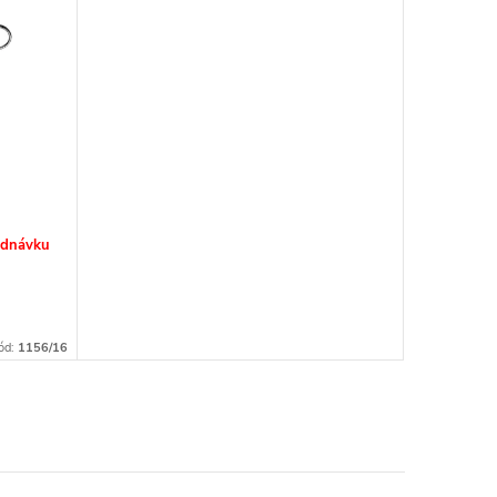
ednávku
ód:
1156/16