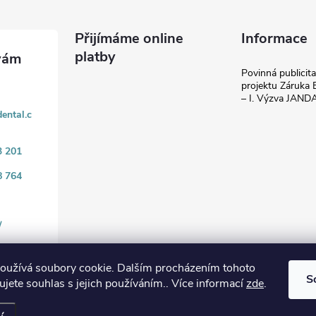
Přijímáme online
Informace
platby
Povinná publicit
projektu Záruka E
– I. Výzva JAN
ental.c
3 201
8 764
/
oužívá soubory cookie. Dalším procházením tohoto
S
jete souhlas s jejich používáním.. Více informací
zde
.
.