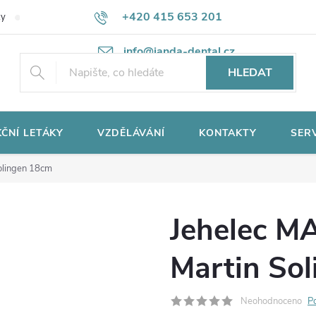
+420 415 653 201
ky
Potřebujete poradit?
Ochrana osobních údajů
info@janda-dental.cz
HLEDAT
ČNÍ LETÁKY
VZDĚLÁVÁNÍ
KONTAKTY
SER
olingen 18cm
Jehelec M
Martin So
Neohodnoceno
P