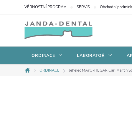
Přejít
VĚRNOSTNÍ PROGRAM
SERVIS
Obchodní podmín
na
obsah
ORDINACE
LABORATOŘ
AK
ORDINACE
Jehelec MAYO-HEGAR Carl Martin S
Domů