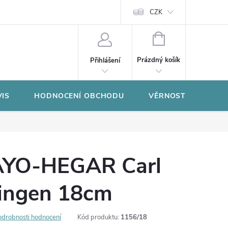
CZK
NÁKUPNÍ
KOŠÍK
Prázdný košík
Přihlášení
VIS
HODNOCENÍ OBCHODU
VĚRNOSTNÍ PROGR
AYO-HEGAR Carl
lingen 18cm
odrobnosti hodnocení
Kód produktu:
1156/18