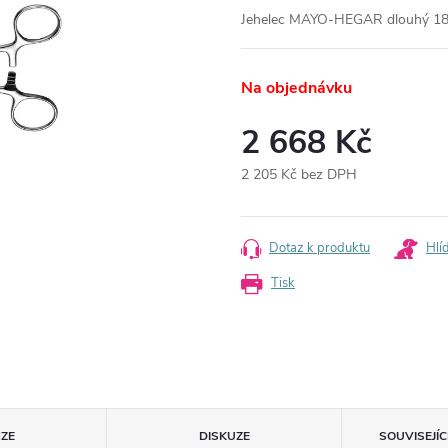
Jehelec MAYO-HEGAR dlouhý 18 cm
Na objednávku
2 668 Kč
2 205 Kč bez DPH
Měrná
cena:
Dotaz k produktu
Hlí
Tisk
ZE
DISKUZE
SOUVISEJÍ