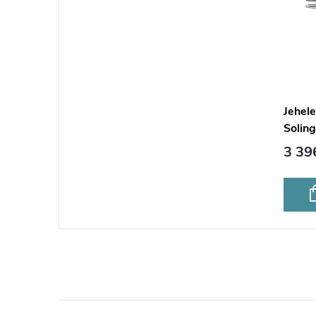
Jehel
Solin
3 39