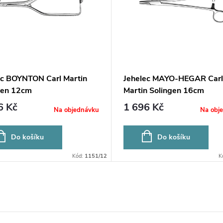
ec BOYNTON Carl Martin
Jehelec MAYO-HEGAR Carl
gen 12cm
Martin Solingen 16cm
6 Kč
1 696 Kč
Na objednávku
Na obj
Do košíku
Do košíku
Kód:
1151/12
K