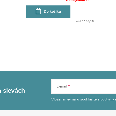
Do košíku
Kód:
1156/16
E-mail
a slevách
Vložením e-mailu souhlasíte s
podmínka