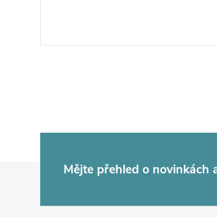
Z
Mějte přehled o novinkách
á