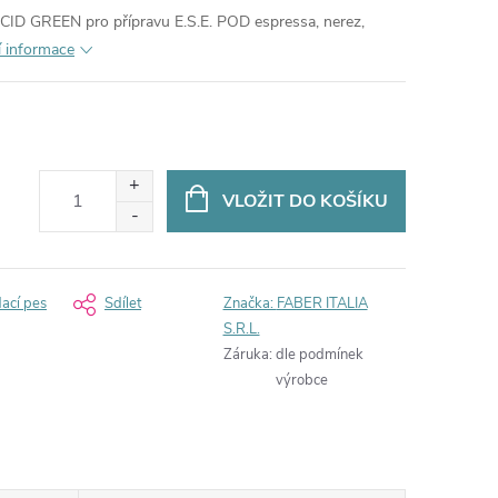
D GREEN pro přípravu E.S.E. POD espressa, nerez,
í informace
VLOŽIT DO KOŠÍKU
dací pes
Sdílet
Značka:
FABER ITALIA
S.R.L.
Záruka
:
dle podmínek
výrobce