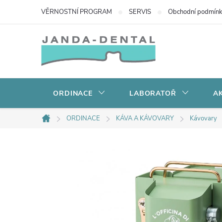
Přejít
VĚRNOSTNÍ PROGRAM
SERVIS
Obchodní podmín
na
obsah
ORDINACE
LABORATOŘ
AK
ORDINACE
KÁVA A KÁVOVARY
Kávovary
Domů