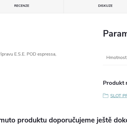
RECENZE
DISKUZE
Param
ravu E.S.E. POD espressa,
Hmotnost
Produkt n
SLOT P
muto produktu doporučujeme ještě dok