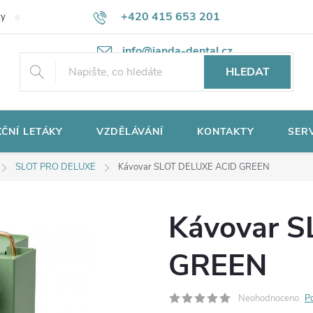
+420 415 653 201
ky
Potřebujete poradit?
Ochrana osobních údajů
info@janda-dental.cz
HLEDAT
ČNÍ LETÁKY
VZDĚLÁVÁNÍ
KONTAKTY
SER
SLOT PRO DELUXE
Kávovar SLOT DELUXE ACID GREEN
Kávovar 
GREEN
Neohodnoceno
P