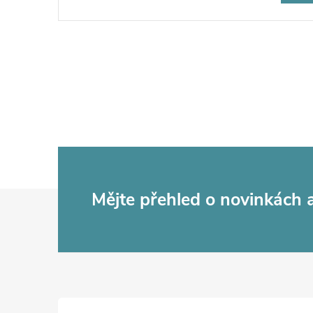
Z
Mějte přehled o novinkách
á
p
a