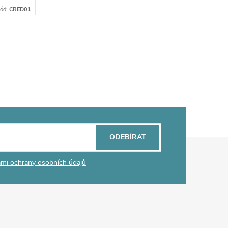
ód:
CRED01
ODEBÍRAT
mi ochrany osobních údajů