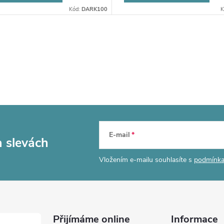
Kód:
DARK100
K
E-mail
a slevách
Vložením e-mailu souhlasíte s
podmínka
Přijímáme online
Informace