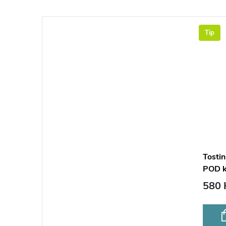
Tip
Tostin
POD k
580 