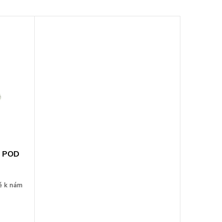
. POD
ě k nám