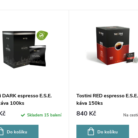
i DARK espresso E.S.E.
Tostini RED espresso E.S.E
áva 100ks
káva 150ks
Kč
840 Kč
Skladem
15 balení
Na cest
Do košíku
Do košíku