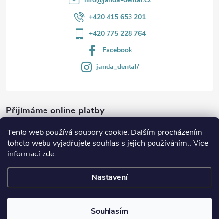
info
@
janda-dental.cz
+420 415 653 201
+420 775 228 764
Facebook
janda_dental/
Přijímáme online platby
Tento web používá soubory cookie. Dalším procházením
tohoto webu vyjadřujete souhlas s jejich používáním.. Více
informací
zde
.
Informace
Nastavení
Copyright 2026
JANDA-DENTAL.cz
. Všechna práva vyhrazena.
Souhlasím
Vytvořil Shoptet