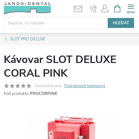
Přejít
NÁKUPNÍ
KOŠÍK
na
obsah
HLEDAT
SLOT PRO DELUXE
Kávovar SLOT DELUXE
CORAL PINK
Neohodnoceno
Podrobnosti hodnocení
Kód produktu:
PROCORPINK