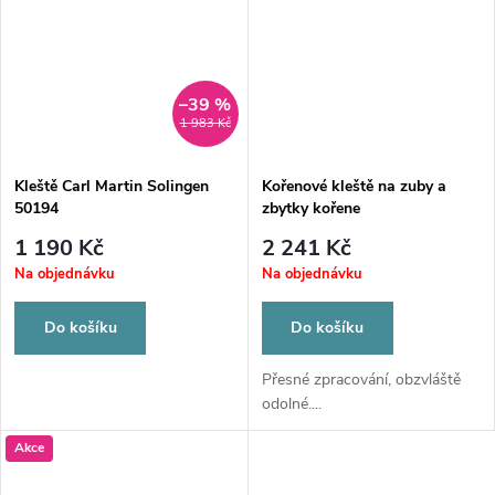
–39 %
1 983 Kč
Kleště Carl Martin Solingen
Kořenové kleště na zuby a
50194
zbytky kořene
1 190 Kč
2 241 Kč
Na objednávku
Na objednávku
Do košíku
Do košíku
Přesné zpracování, obzvláště
odolné....
Akce