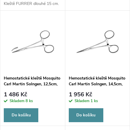
d
d
Kleště FURRER dlouhé 15 cm.
u
u
k
k
t
t
ů
ů
Hemostatické kleště Mosquito
Hemostatické kleště Mosquito
Carl Martin Solngen, 12,5cm,
Carl Martin Solngen, 14,5cm,
zahnuté
rovné
1 486 Kč
1 956 Kč
Skladem
8 ks
Skladem
1 ks
Do košíku
Do košíku