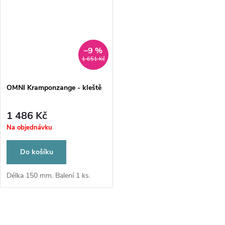
–9 %
1 651 Kč
OMNI Kramponzange - kleště
1 486 Kč
Na objednávku
Do košíku
Délka 150 mm. Balení 1 ks.
O