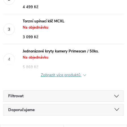
4 499 Kč
Torzní upínací klíč MCXL
Na objednávku
3 099 Kč
Jednorázové kryty kamery Primescan / 50ks.
Na objednávku
5 869 Kč
Zobrazit více produktů
Filtrovat
Ř
Doporučujeme
a
Nejlevnější