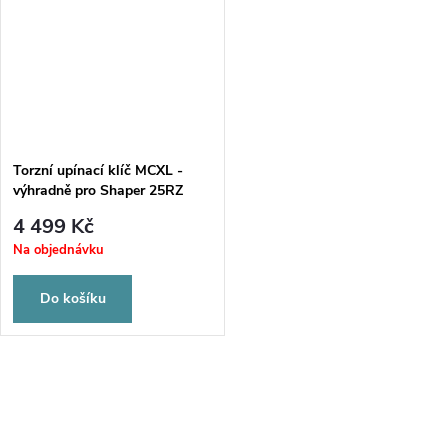
Torzní upínací klíč MCXL -
výhradně pro Shaper 25RZ
4 499 Kč
Na objednávku
Do košíku
O
v