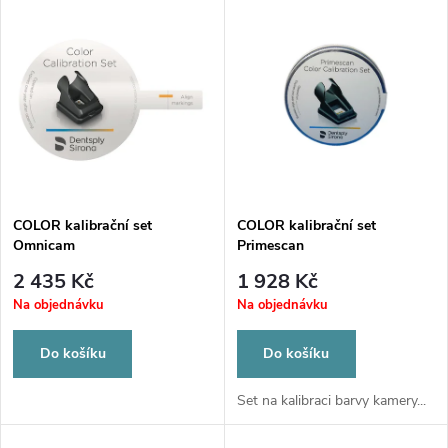
V
Nejdražší
z
ý
Nejprodávanější
e
p
Abecedně
n
i
í
s
p
COLOR kalibrační set
COLOR kalibrační set
Omnicam
Primescan
p
r
2 435 Kč
1 928 Kč
r
Na objednávku
Na objednávku
o
o
Do košíku
Do košíku
d
d
Set na kalibraci barvy kamery...
u