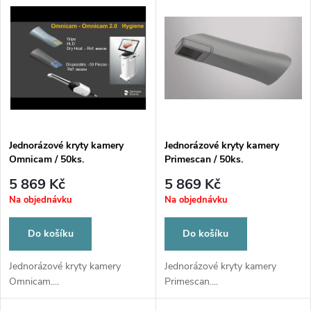
u
k
k
t
t
ů
ů
Jednorázové kryty kamery
Jednorázové kryty kamery
Omnicam / 50ks.
Primescan / 50ks.
5 869 Kč
5 869 Kč
Na objednávku
Na objednávku
Do košíku
Do košíku
Jednorázové kryty kamery
Jednorázové kryty kamery
Omnicam....
Primescan....