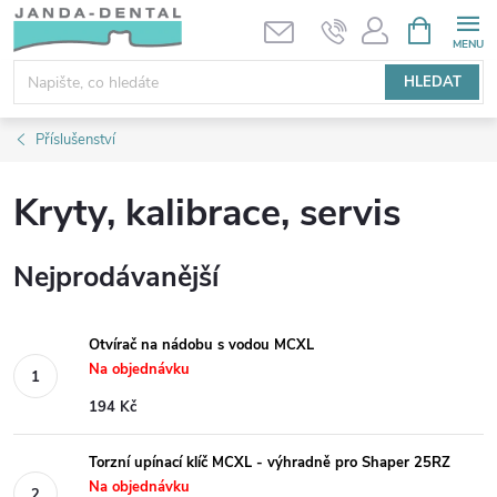
Přejít
NÁKUPNÍ
KOŠÍK
na
obsah
HLEDAT
Příslušenství
Kryty, kalibrace, servis
Nejprodávanější
Otvírač na nádobu s vodou MCXL
Na objednávku
194 Kč
Torzní upínací klíč MCXL - výhradně pro Shaper 25RZ
Na objednávku