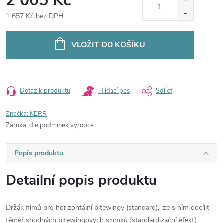
2 005 Kč
1 657 Kč bez DPH
Měrná
cena:
VLOŽIT DO KOŠÍKU
Dotaz k produktu
Hlídací pes
Sdílet
Značka:
KERR
Záruka
:
dle podmínek výrobce
Popis produktu
Detailní popis produktu
Držák filmů pro horizontální bitewingy (standard), lze s ním docílit
téměř shodných bitewingových snímků (standardizační efekt).