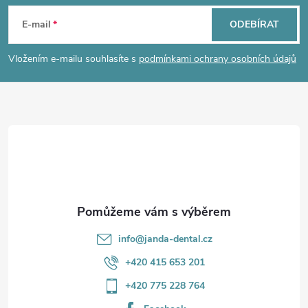
á
E-mail
ODEBÍRAT
p
Vložením e-mailu souhlasíte s
podmínkami ochrany osobních údajů
a
t
í
info
@
janda-dental.cz
+420 415 653 201
+420 775 228 764