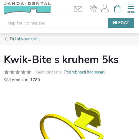
Přejít
NÁKUPNÍ
KOŠÍK
na
obsah
HLEDAT
Držáky senzoru
Kwik-Bite s kruhem 5ks
Neohodnoceno
Podrobnosti hodnocení
Kód produktu:
1780