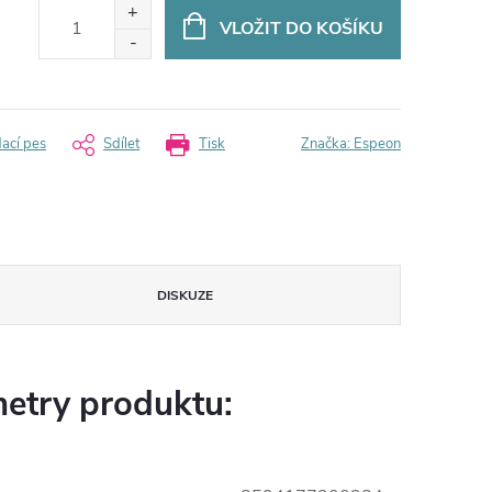
VLOŽIT DO KOŠÍKU
dací pes
Sdílet
Tisk
Značka:
Espeon
DISKUZE
etry produktu: