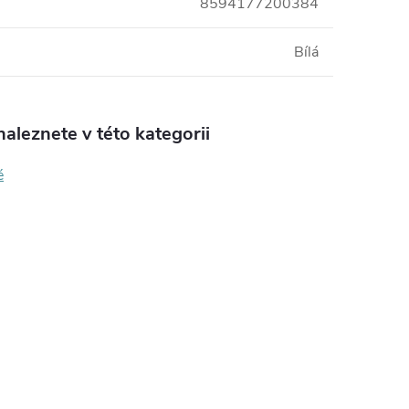
8594177200384
Bílá
aleznete v této kategorii
é