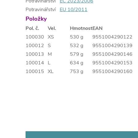
Potravinářství
EC 2023/2006
Potravinářství
EU 10/2011
Položky
Pol. č.
Vel.
Hmotnost
EAN
100030
XS
530 g
9551004290122
100012
S
532 g
9551004290139
100013
M
579 g
9551004290146
100014
L
634 g
9551004290153
100015
XL
753 g
9551004290160