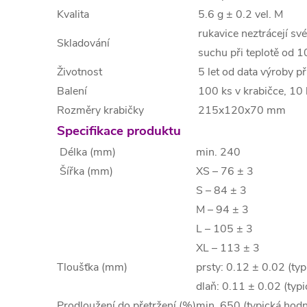
Kvalita
5.6 g ± 0.2 vel. M
rukavice neztrácejí své
Skladování
suchu při teplotě od 1
Životnost
5 let od data výroby p
Balení
100 ks v krabičce, 10 
Rozměry krabičky
215x120x70 mm
Specifikace produktu
Délka (mm)
min. 240
Šířka (mm)
XS – 76 ± 3
S – 84 ± 3
M – 94 ± 3
L – 105 ± 3
XL – 113 ± 3
Tloušťka (mm)
prsty: 0.12 ± 0.02 (ty
dlaň: 0.11 ± 0.02 (typ
Prodloužení do přetržení (%)
min. 650 (typická hod