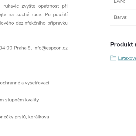
EAN
:
 rukavic zvyšte opatrnost při
jte na suché ruce. Po použití
Barva
:
lového dezinfekčního přípravku
Produkt n
184 00 Praha 8, info@espeon.cz
Latexov
 ochranné a vyšetřovací
ým stupněm kvality
onečky prstů, korálková