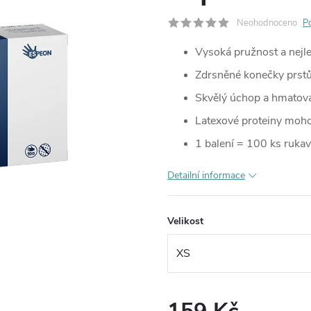
Neohodnoceno
P
Vysoká pružnost a nejle
Zdrsněné konečky prst
Skvělý úchop a hmatová 
Latexové proteiny moho
1 balení = 100 ks rukav
Detailní informace
Velikost