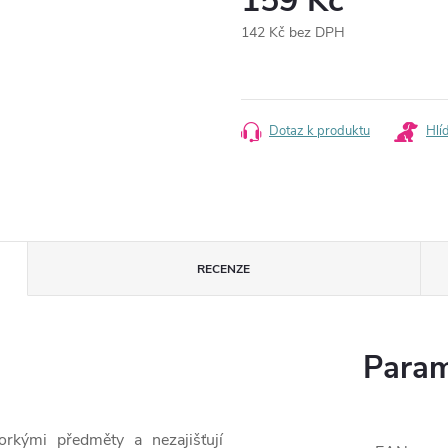
159 Kč
142 Kč bez DPH
Měrná
cena:
Dotaz k produktu
Hlí
RECENZE
Param
rkými předměty a nezajišťují