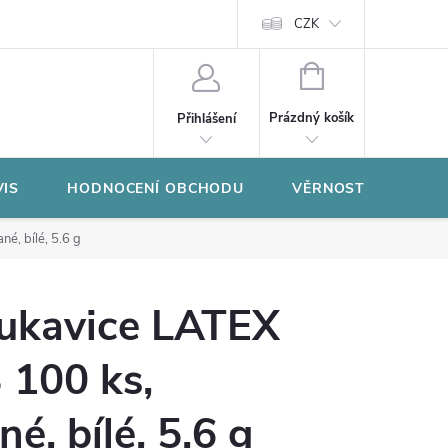
CZK
NÁKUPNÍ
KOŠÍK
Prázdný košík
Přihlášení
VIS
HODNOCENÍ OBCHODU
VĚRNOSTNÍ PROGR
é, bílé, 5.6 g
rukavice LATEX
100 ks,
é, bílé, 5.6 g