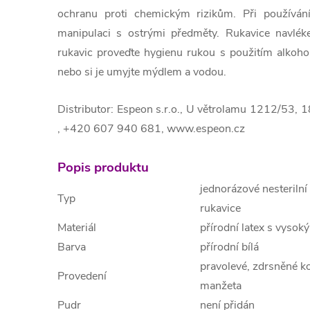
ochranu proti chemickým rizikům. Při používání
manipulaci s ostrými předměty. Rukavice navléke
rukavic proveďte hygienu rukou s použitím alkoho
nebo si je umyjte mýdlem a vodou.
Distributor: Espeon s.r.o., U větrolamu 1212/53, 
,
+420 607 940 681
, www.espeon.cz
Popis produktu
jednorázové nesterilní
Typ
rukavice
Materiál
přírodní latex s vysok
Barva
přírodní bílá
pravolevé, zdrsněné k
Provedení
manžeta
Pudr
není přidán