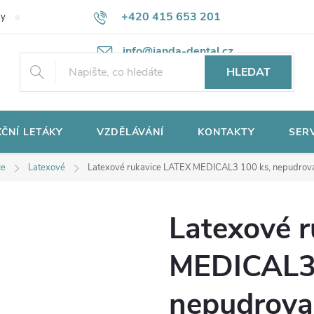
+420 415 653 201
ky
Potřebujete poradit?
Ochrana osobních údajů
info@janda-dental.cz
HLEDAT
ČNÍ LETÁKY
VZDĚLÁVÁNÍ
KONTAKTY
SER
ce
Latexové
Latexové rukavice LATEX MEDICAL3 100 ks, nepudrovan
Latexové 
MEDICAL3 
nepudrovan