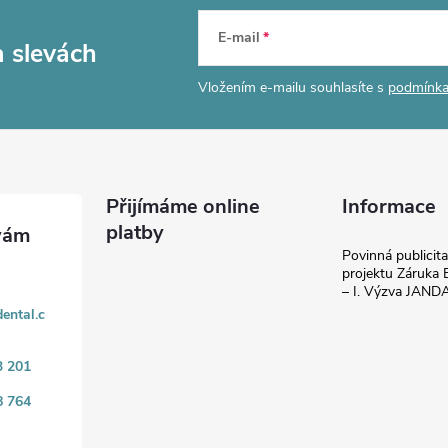
E-mail
a slevách
Vložením e-mailu souhlasíte s
podmínka
Přijímáme online
Informace
platby
Povinná publicit
projektu Záruka E
– I. Výzva JAN
ental.c
3 201
8 764