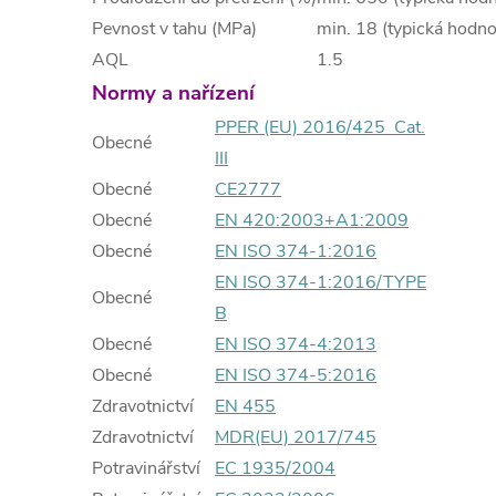
Pevnost v tahu (MPa)
min. 18 (typická hodn
AQL
1.5
Normy a nařízení
PPER (EU) 2016/425 Cat.
Obecné
III
Obecné
CE2777
Obecné
EN 420:2003+A1:2009
Obecné
EN ISO 374-1:2016
EN ISO 374-1:2016/TYPE
Obecné
B
Obecné
EN ISO 374-4:2013
Obecné
EN ISO 374-5:2016
Zdravotnictví
EN 455
Zdravotnictví
MDR(EU) 2017/745
Potravinářství
EC 1935/2004