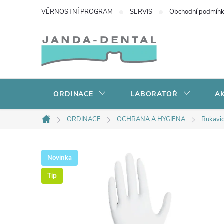
Přejít
VĚRNOSTNÍ PROGRAM
SERVIS
Obchodní podmín
na
obsah
ORDINACE
LABORATOŘ
AK
ORDINACE
OCHRANA A HYGIENA
Rukavi
Domů
Novinka
Tip