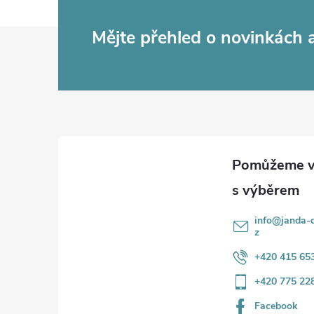
Z
Mějte přehled o novinkách
á
p
a
t
í
info
@
janda-d
z
+420 415 65
+420 775 22
Facebook