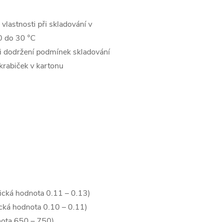
 vlastnosti při skladování v
0 do 30 °C
ři dodržení podmínek skladování
krabiček v kartonu
pická hodnota 0.11 – 0.13)
ická hodnota 0.10 – 0.11)
nota 650 – 750)