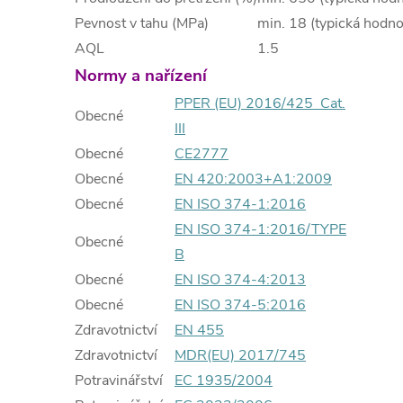
Pevnost v tahu (MPa)
min. 18 (typická hodn
AQL
1.5
Normy a nařízení
PPER (EU) 2016/425 Cat.
Obecné
III
Obecné
CE2777
Obecné
EN 420:2003+A1:2009
Obecné
EN ISO 374-1:2016
EN ISO 374-1:2016/TYPE
Obecné
B
Obecné
EN ISO 374-4:2013
Obecné
EN ISO 374-5:2016
Zdravotnictví
EN 455
Zdravotnictví
MDR(EU) 2017/745
Potravinářství
EC 1935/2004