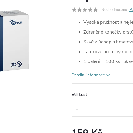
Neohodnoceno
P
Vysoká pružnost a nejle
Zdrsněné konečky prst
Skvělý úchop a hmatová 
Latexové proteiny moho
1 balení = 100 ks rukav
Detailní informace
Velikost