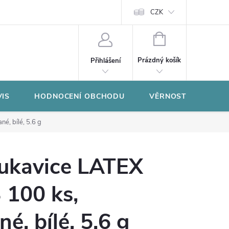
CZK
NÁKUPNÍ
KOŠÍK
Prázdný košík
Přihlášení
VIS
HODNOCENÍ OBCHODU
VĚRNOSTNÍ PROGR
é, bílé, 5.6 g
rukavice LATEX
100 ks,
é, bílé, 5.6 g