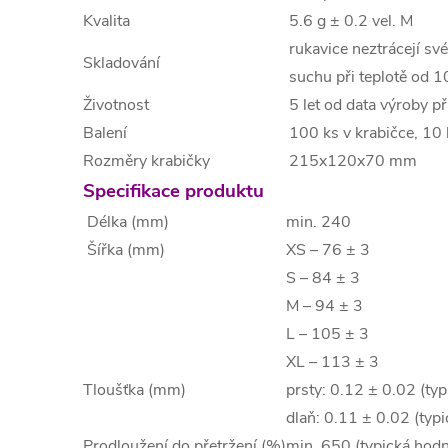
Kvalita
5.6 g ± 0.2 vel. M
rukavice neztrácejí své
Skladování
suchu při teplotě od 1
Životnost
5 let od data výroby p
Balení
100 ks v krabičce, 10 
Rozměry krabičky
215x120x70 mm
Specifikace produktu
Délka (mm)
min. 240
Šířka (mm)
XS – 76 ± 3
S – 84 ± 3
M – 94 ± 3
L – 105 ± 3
XL – 113 ± 3
Tloušťka (mm)
prsty: 0.12 ± 0.02 (ty
dlaň: 0.11 ± 0.02 (typ
Prodloužení do přetržení (%)
min. 650 (typická hod