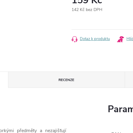
159 Kč
142 Kč bez DPH
Měrná
cena:
Dotaz k produktu
Hlí
RECENZE
Param
rkými předměty a nezajišťují