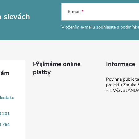
E-mail
a slevách
Vložením e-mailu souhlasíte s
podmínka
Přijímáme online
Informace
platby
Povinná publicit
projektu Záruka E
– I. Výzva JAN
ental.c
3 201
8 764