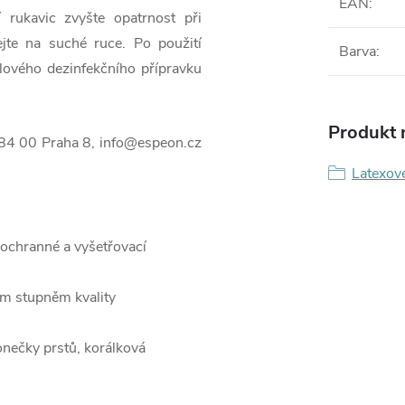
EAN
:
 rukavic zvyšte opatrnost při
jte na suché ruce. Po použití
Barva
:
lového dezinfekčního přípravku
Produkt n
184 00 Praha 8, info@espeon.cz
Latexov
 ochranné a vyšetřovací
ým stupněm kvality
onečky prstů, korálková