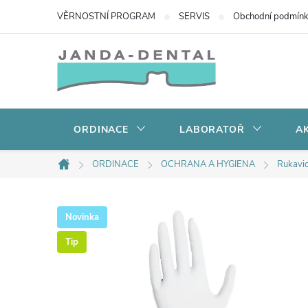
Přejít
VĚRNOSTNÍ PROGRAM
SERVIS
Obchodní podmín
na
obsah
ORDINACE
LABORATOŘ
AK
ORDINACE
OCHRANA A HYGIENA
Rukavi
Domů
Novinka
Tip