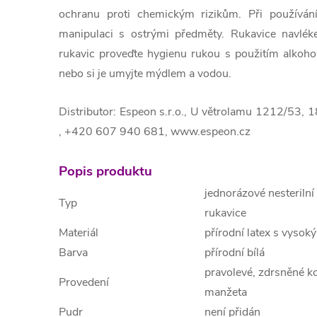
ochranu proti chemickým rizikům. Při používání
manipulaci s ostrými předměty. Rukavice navléke
rukavic proveďte hygienu rukou s použitím alkoho
nebo si je umyjte mýdlem a vodou.
Distributor: Espeon s.r.o., U větrolamu 1212/53, 
,
+420 607 940 681
, www.espeon.cz
Popis produktu
jednorázové nesterilní
Typ
rukavice
Materiál
přírodní latex s vysok
Barva
přírodní bílá
pravolevé, zdrsněné k
Provedení
manžeta
Pudr
není přidán