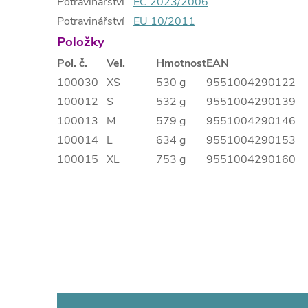
Potravinářství
EC 2023/2006
Potravinářství
EU 10/2011
Položky
Pol. č.
Vel.
Hmotnost
EAN
100030
XS
530 g
9551004290122
100012
S
532 g
9551004290139
100013
M
579 g
9551004290146
100014
L
634 g
9551004290153
100015
XL
753 g
9551004290160