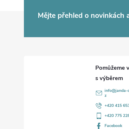
Z
Mějte přehled o novinkách
á
p
a
t
í
info
@
janda-d
z
+420 415 65
+420 775 22
Facebook