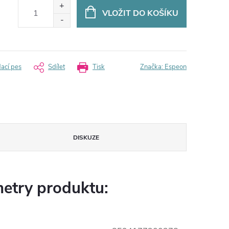
VLOŽIT DO KOŠÍKU
dací pes
Sdílet
Tisk
Značka:
Espeon
DISKUZE
etry produktu: