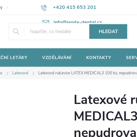
+420 415 653 201
ky
Potřebujete poradit?
Ochrana osobních údajů
info@janda-dental.cz
HLEDAT
ČNÍ LETÁKY
VZDĚLÁVÁNÍ
KONTAKTY
SER
ce
Latexové
Latexové rukavice LATEX MEDICAL3 100 ks, nepudrovan
Latexové 
MEDICAL3 
nepudrovan