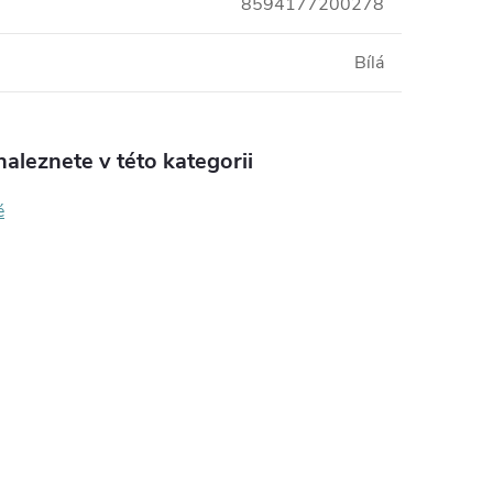
8594177200278
Bílá
aleznete v této kategorii
é