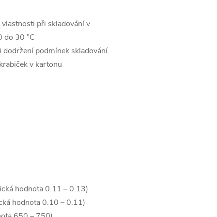
 vlastnosti při skladování v
0 do 30 °C
ři dodržení podmínek skladování
krabiček v kartonu
pická hodnota 0.11 – 0.13)
ická hodnota 0.10 – 0.11)
nota 650 – 750)