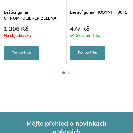
Leštící guma
Leštící guma HOSYNT H9841
CHROMPOLIERER ZELENÁ
UM9410 100ks
1 306 Kč
477 Kč
Na objednávku
Skladem
1 ks
Do košíku
Do košíku
Mějte přehled o novinkách
a slevách