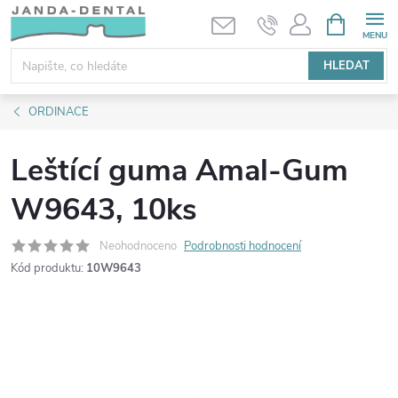
Přejít
NÁKUPNÍ
KOŠÍK
na
obsah
HLEDAT
ORDINACE
Leštící guma Amal-Gum
W9643, 10ks
Neohodnoceno
Podrobnosti hodnocení
Kód produktu:
10W9643