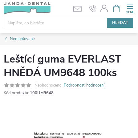
Přejít
NÁKUPNÍ
KOŠÍK
na
obsah
HLEDAT
Nemontované
Leštící guma EVERLAST
HNĚDÁ UM9648 100ks
Neohodnoceno
Podrobnosti hodnocení
Kód produktu:
100UM9648