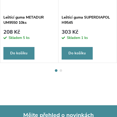
Leštící guma METADUR
Leštící guma SUPERDIAPOL
UM9550 10ks
H9545
208 Kč
303 Kč
Skladem
5 ks
Skladem
1 ks
Do košíku
Do košíku
Mějte přehled o novinkách