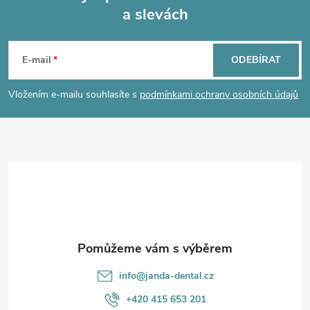
a slevách
Z
á
E-mail
ODEBÍRAT
p
Vložením e-mailu souhlasíte s
podmínkami ochrany osobních údajů
a
t
í
info
@
janda-dental.cz
+420 415 653 201