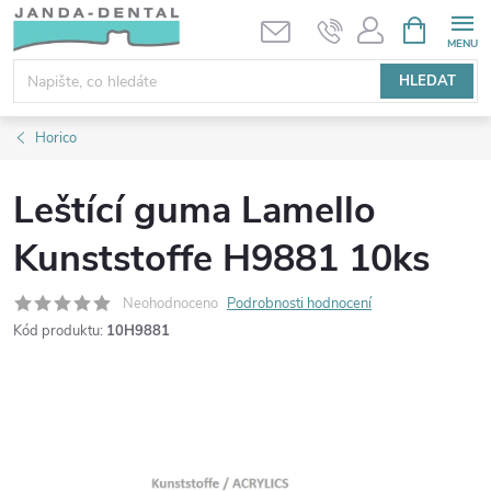
Přejít
NÁKUPNÍ
KOŠÍK
na
obsah
HLEDAT
Horico
Leštící guma Lamello
Kunststoffe H9881 10ks
Neohodnoceno
Podrobnosti hodnocení
Kód produktu:
10H9881