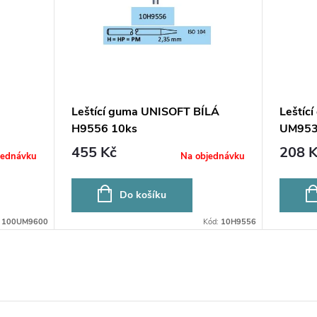
Leštící guma UNISOFT BÍLÁ
Leštíc
H9556 10ks
UM953
455 Kč
208 K
jednávku
Na objednávku
Do košíku
:
100UM9600
Kód:
10H9556