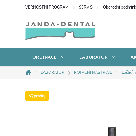
Přejít
VĚRNOSTNÍ PROGRAM
SERVIS
Obchodní podmín
na
obsah
ORDINACE
LABORATOŘ
AK
LABORATOŘ
ROTAČNÍ NÁSTROJE
Leštící 
Domů
Výprodej