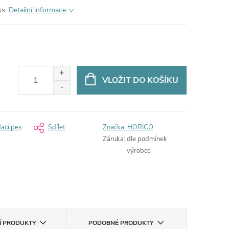
ks.
Detailní informace
VLOŽIT DO KOŠÍKU
dací pes
Sdílet
Značka:
HORICO
Záruka
:
dle podmínek
výrobce
CÍ PRODUKTY
PODOBNÉ PRODUKTY