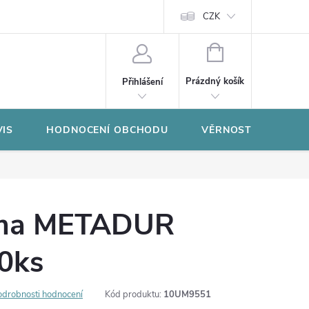
CZK
NÁKUPNÍ
KOŠÍK
Prázdný košík
Přihlášení
VIS
HODNOCENÍ OBCHODU
VĚRNOSTNÍ PROGR
uma METADUR
0ks
odrobnosti hodnocení
Kód produktu:
10UM9551