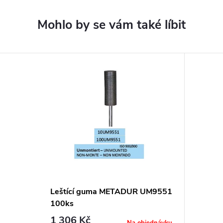
Leštící guma METADUR UM9551
100ks
1 306 Kč
Na objednávku