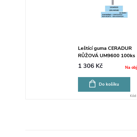
Leštící guma CERADUR
RŮŽOVÁ UM9600 100ks
1 306 Kč
Na ob
Do košíku
Kód