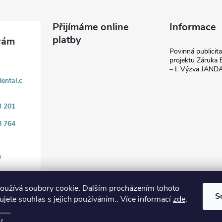
Přijímáme online
Informace
platby
Povinná publicit
projektu Záruka E
– I. Výzva JAN
ental.c
3 201
8 764
/
oužívá soubory cookie. Dalším procházením tohoto
S
jete souhlas s jejich používáním.. Více informací
zde
.
.