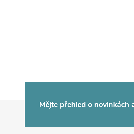
Z
Mějte přehled o novinkách
á