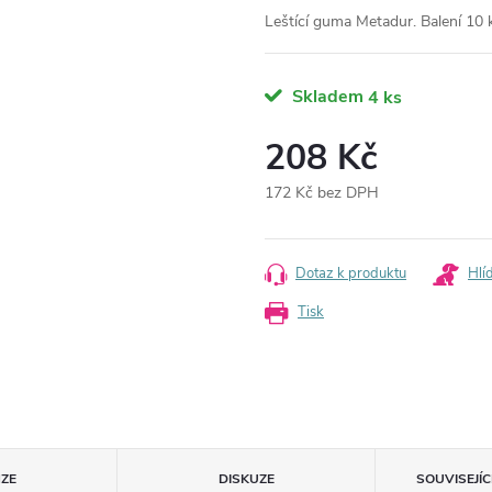
Leštící guma Metadur. Balení 10 
Skladem
4 ks
208 Kč
172 Kč bez DPH
Měrná
cena:
Dotaz k produktu
Hlí
Tisk
ZE
DISKUZE
SOUVISEJÍ