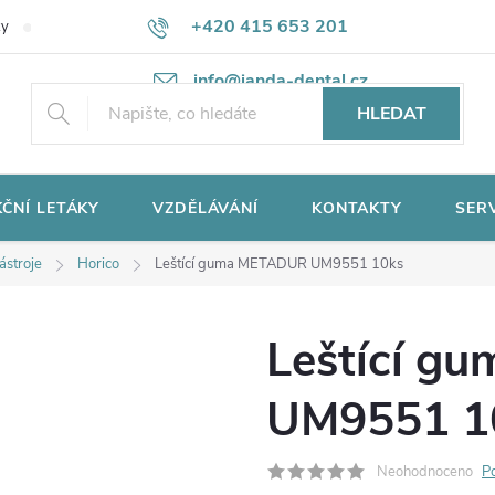
+420 415 653 201
ky
Potřebujete poradit?
Ochrana osobních údajů
info@janda-dental.cz
HLEDAT
ČNÍ LETÁKY
VZDĚLÁVÁNÍ
KONTAKTY
SER
nástroje
Horico
Leštící guma METADUR UM9551 10ks
Leštící g
UM9551 1
Neohodnoceno
P