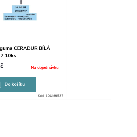
í guma CERADUR BÍLÁ
7 10ks
č
Na objednávku
Do košíku
Kód:
10UM9537