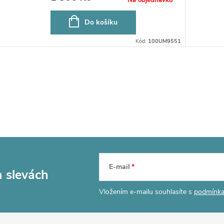
Do košíku
Kód:
100UM9551
E-mail
a slevách
Vložením e-mailu souhlasíte s
podmínka