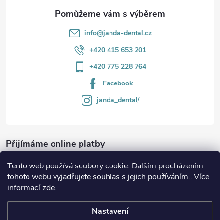
info
@
janda-dental.cz
+420 415 653 201
+420 775 228 764
Facebook
janda_dental/
Přijímáme online platby
Tento web používá soubory cookie. Dalším procházením
tohoto webu vyjadřujete souhlas s jejich používáním.. Více
informací
zde
.
Informace
Nastavení