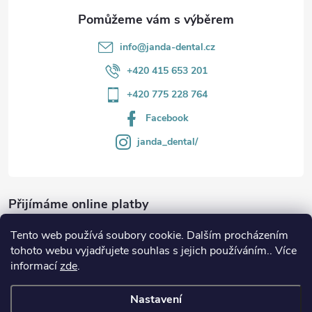
info
@
janda-dental.cz
+420 415 653 201
+420 775 228 764
Facebook
janda_dental/
Přijímáme online platby
Tento web používá soubory cookie. Dalším procházením
tohoto webu vyjadřujete souhlas s jejich používáním.. Více
informací
zde
.
Informace
Nastavení