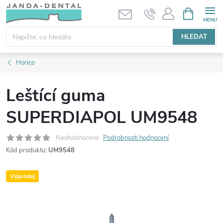
Přejít
NÁKUPNÍ
KOŠÍK
na
obsah
HLEDAT
Horico
Leštící guma
SUPERDIAPOL UM9548
Neohodnoceno
Podrobnosti hodnocení
Kód produktu:
UM9548
Výprodej