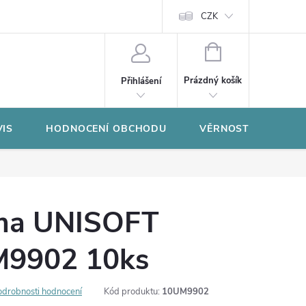
CZK
NÁKUPNÍ
KOŠÍK
Prázdný košík
Přihlášení
VIS
HODNOCENÍ OBCHODU
VĚRNOSTNÍ PROGR
uma UNISOFT
9902 10ks
odrobnosti hodnocení
Kód produktu:
10UM9902