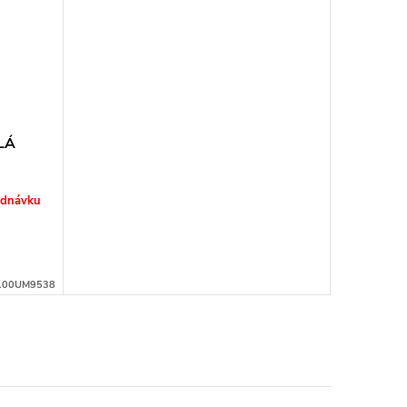
LÁ
ednávku
100UM9538