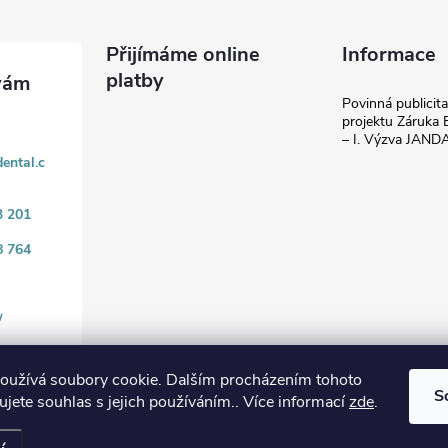
Přijímáme online
Informace
platby
Povinná publicit
projektu Záruka E
– I. Výzva JAN
ental.c
3 201
8 764
/
oužívá soubory cookie. Dalším procházením tohoto
S
jete souhlas s jejich používáním.. Více informací
zde
.
.