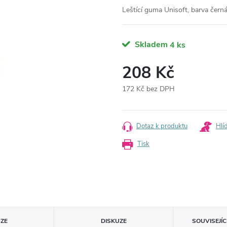
Leštící guma Unisoft, barva černá
Skladem
4 ks
208 Kč
172 Kč bez DPH
Měrná
cena:
Dotaz k produktu
Hlí
Tisk
ZE
DISKUZE
SOUVISEJÍ