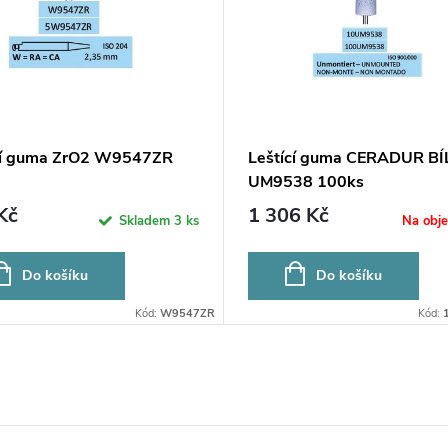
cí guma ZrO2 W9547ZR
Leštící guma CERADUR BÍ
UM9538 100ks
Kč
1 306 Kč
Skladem
3 ks
Na obj
Do košíku
Do košíku
Kód:
W9547ZR
Kód: