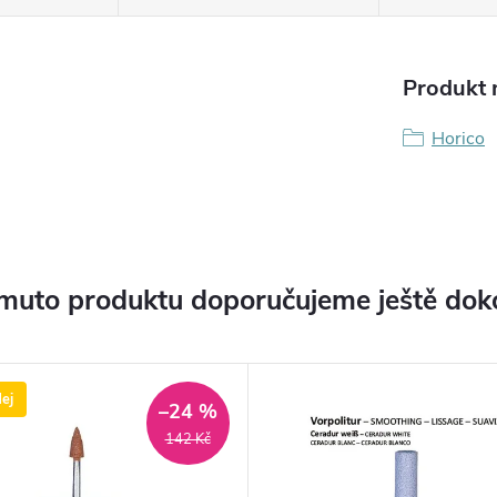
Produkt n
Horico
muto produktu doporučujeme ještě dok
ej
–24 %
142 Kč