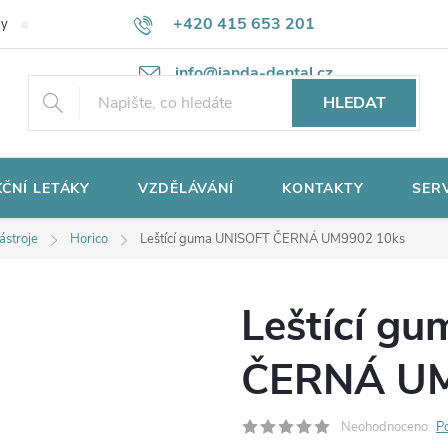
+420 415 653 201
ky
Potřebujete poradit?
Ochrana osobních údajů
info@janda-dental.cz
HLEDAT
ČNÍ LETÁKY
VZDĚLÁVÁNÍ
KONTAKTY
SER
nástroje
Horico
Leštící guma UNISOFT ČERNÁ UM9902 10ks
Leštící g
ČERNÁ UM
Neohodnoceno
P