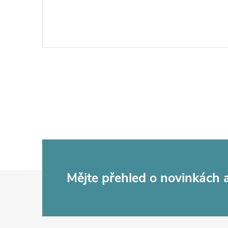
Z
Mějte přehled o novinkách
á