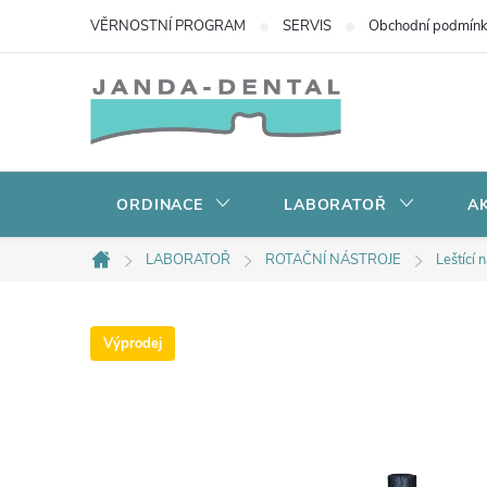
Přejít
VĚRNOSTNÍ PROGRAM
SERVIS
Obchodní podmín
na
obsah
ORDINACE
LABORATOŘ
AK
LABORATOŘ
ROTAČNÍ NÁSTROJE
Leštící 
Domů
Výprodej