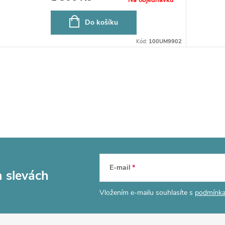
Do košíku
Kód:
100UM9902
E-mail
a slevách
Vložením e-mailu souhlasíte s
podmínka