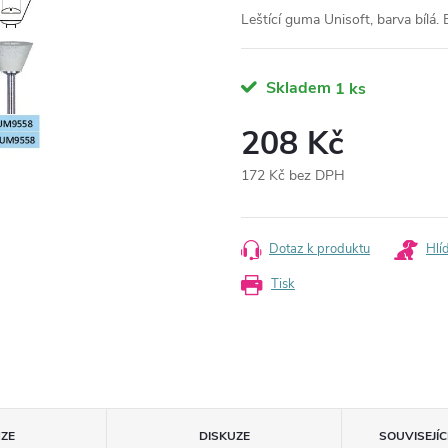
Leštící guma Unisoft, barva bílá. 
Skladem
1 ks
208 Kč
172 Kč bez DPH
Měrná
cena:
Dotaz k produktu
Hlí
Tisk
ZE
DISKUZE
SOUVISEJÍ