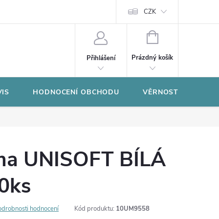
CZK
NÁKUPNÍ
KOŠÍK
Prázdný košík
Přihlášení
VIS
HODNOCENÍ OBCHODU
VĚRNOSTNÍ PROGR
uma UNISOFT BÍLÁ
0ks
odrobnosti hodnocení
Kód produktu:
10UM9558