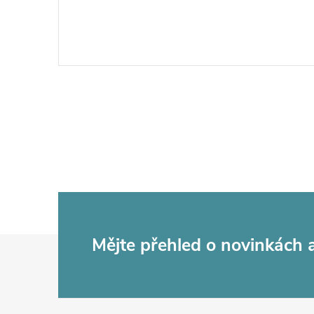
Z
Mějte přehled o novinkách
á