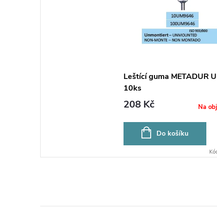
Leštící guma METADUR 
10ks
208 Kč
Na ob
Do košíku
Kó