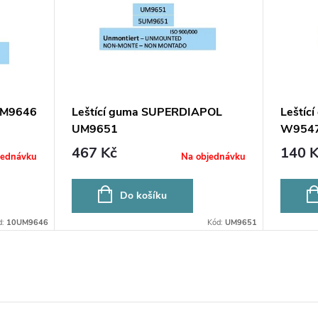
UM9646
Leštící guma SUPERDIAPOL
Leštíc
UM9651
W954
467 Kč
140 K
jednávku
Na objednávku
Do košíku
d:
10UM9646
Kód:
UM9651