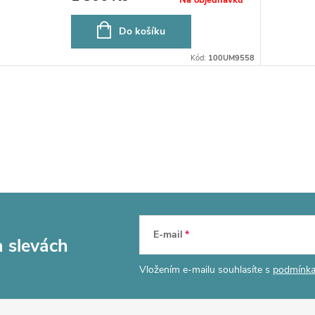
Do košíku
Kód:
100UM9558
E-mail
a slevách
Vložením e-mailu souhlasíte s
podmínka