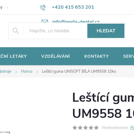
+420 415 653 201
ky
Potřebujete poradit?
Ochrana osobních údajů
info@janda-dental.cz
HLEDAT
ČNÍ LETÁKY
VZDĚLÁVÁNÍ
KONTAKTY
SER
nástroje
Horico
Leštící guma UNISOFT BÍLÁ UM9558 10ks
Leštící g
UM9558 1
Neohodnoceno
P