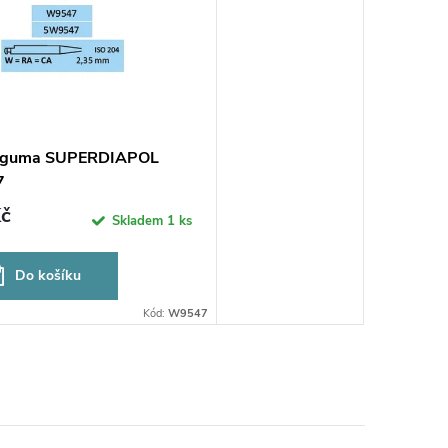
í guma SUPERDIAPOL
7
č
Skladem
1 ks
Do košíku
Kód:
W9547