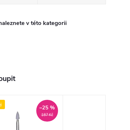
aleznete v této kategorii
oupit
j
–25 %
187 Kč