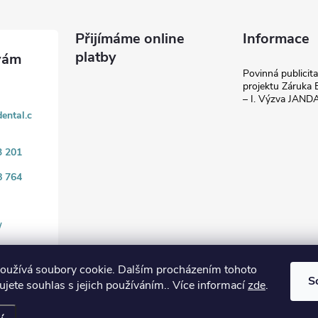
Přijímáme online
Informace
platby
Povinná publicit
projektu Záruka E
– I. Výzva JAN
ental.c
3 201
8 764
/
oužívá soubory cookie. Dalším procházením tohoto
S
jete souhlas s jejich používáním.. Více informací
zde
.
.