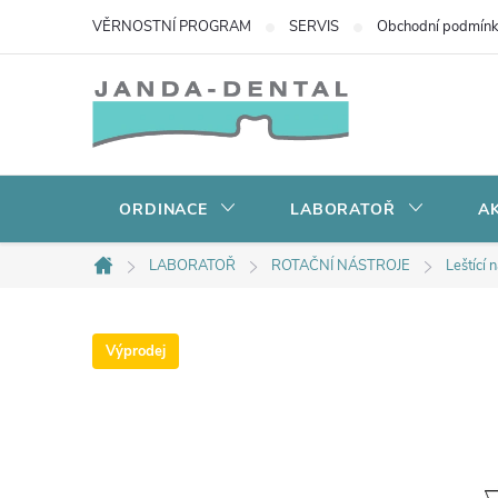
Přejít
VĚRNOSTNÍ PROGRAM
SERVIS
Obchodní podmín
na
obsah
ORDINACE
LABORATOŘ
AK
LABORATOŘ
ROTAČNÍ NÁSTROJE
Leštící 
Domů
Výprodej