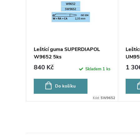
POL
Leštící guma SUPERDIAPOL
Leští
W9652 5ks
UM95
840 Kč
1 30
bjednávku
Skladem
1 ks
Do košíku
Kód:
UM9651
Kód:
5W9652