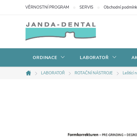
Přejít
VĚRNOSTNÍ PROGRAM
SERVIS
Obchodní podmín
na
obsah
ORDINACE
LABORATOŘ
AK
LABORATOŘ
ROTAČNÍ NÁSTROJE
Leštící 
Domů