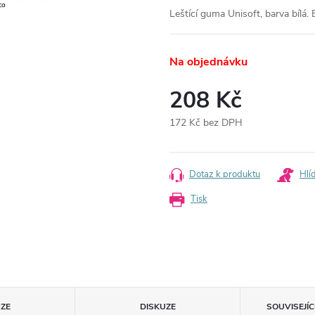
Leštící guma Unisoft, barva bílá. 
Na objednávku
208 Kč
172 Kč bez DPH
Měrná
cena:
Dotaz k produktu
Hlí
Tisk
ZE
DISKUZE
SOUVISEJÍ