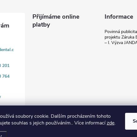
Přijímáme online
Informace
platby
Povinná publicit
projektu Záruka E
– I. Výzva JAN
ental.c
3 201
8 764
/
oužívá soubory cookie. Dalším procházením tohoto
S
jete souhlas s jejich používáním.. Více informací
zde
.
.