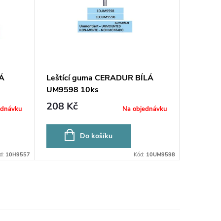
LÁ
Leštící guma CERADUR BÍLÁ
Leštíc
UM9598 10ks
208 Kč
357 K
ednávku
Na objednávku
Do košíku
d:
10H9557
Kód:
10UM9598