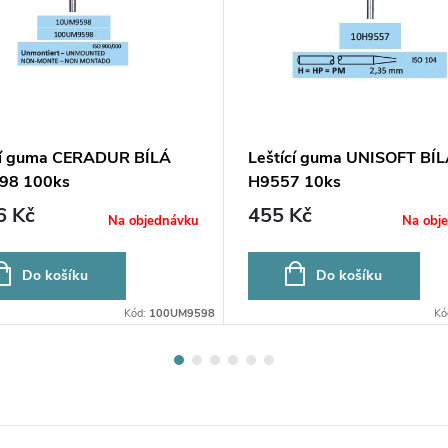
cí guma CERADUR BÍLÁ
Leštící guma UNISOFT BÍ
98 100ks
H9557 10ks
6 Kč
455 Kč
Na objednávku
Na obj
Do košíku
Do košíku
Kód:
100UM9598
Kó