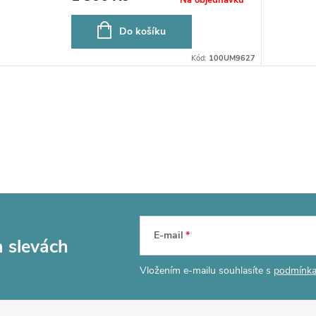
Do košíku
Kód:
100UM9627
E-mail
a slevách
Vložením e-mailu souhlasíte s
podmínka