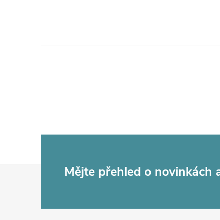
Z
Mějte přehled o novinkách
á