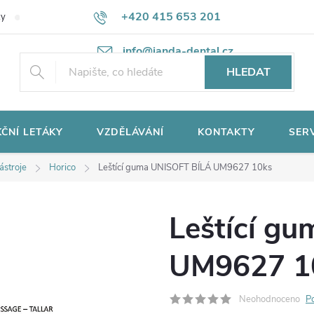
+420 415 653 201
ky
Potřebujete poradit?
Ochrana osobních údajů
info@janda-dental.cz
HLEDAT
ČNÍ LETÁKY
VZDĚLÁVÁNÍ
KONTAKTY
SER
nástroje
Horico
Leštící guma UNISOFT BÍLÁ UM9627 10ks
Leštící g
UM9627 1
Neohodnoceno
P