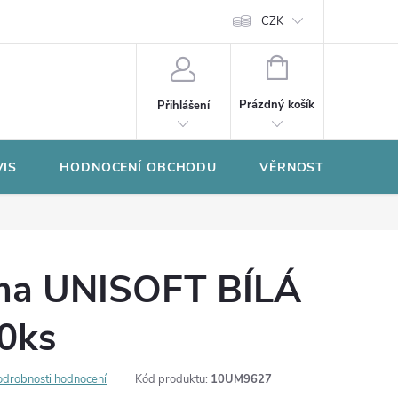
CZK
NÁKUPNÍ
KOŠÍK
Prázdný košík
Přihlášení
VIS
HODNOCENÍ OBCHODU
VĚRNOSTNÍ PROGR
uma UNISOFT BÍLÁ
0ks
odrobnosti hodnocení
Kód produktu:
10UM9627