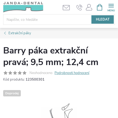
Přejít
NÁKUPNÍ
KOŠÍK
na
obsah
HLEDAT
Extrakční páky
Barry páka extrakční
pravá; 9,5 mm; 12,4 cm
Neohodnoceno
Podrobnosti hodnocení
Kód produktu:
123500301
Doprodej