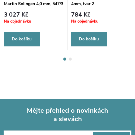
Martin Solingen 4,0 mm, 547/3
4mm, tvar 2
3 027 Kč
784 Kč
Na objednávku
Na objednávku
Do košíku
Do košíku
Mějte přehled o novinkách
a slevách
Z