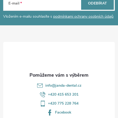
á
E-mail
ODEBÍRAT
p
Vložením e-mailu souhlasíte s
podmínkami ochrany osobních údajů
a
t
í
info
@
janda-dental.cz
+420 415 653 201
+420 775 228 764
Facebook