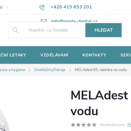
+420 415 653 201
ky
Potřebujete poradit?
Ochrana osobních údajů
info@janda-dental.cz
HLEDAT
ČNÍ LETÁKY
VZDĚLÁVÁNÍ
KONTAKTY
SER
izace a hygiena
Destilační přístroje
MELAdest 65, nádoba na vodu
MELAdest 
vodu
Neohodnoceno
P