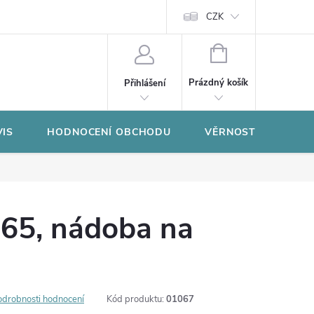
CZK
NÁKUPNÍ
KOŠÍK
Prázdný košík
Přihlášení
VIS
HODNOCENÍ OBCHODU
VĚRNOSTNÍ PROGR
65, nádoba na
odrobnosti hodnocení
Kód produktu:
01067