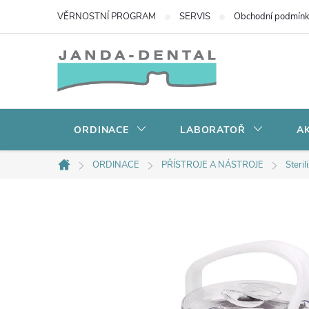
Přejít
VĚRNOSTNÍ PROGRAM
SERVIS
Obchodní podmín
na
obsah
ORDINACE
LABORATOŘ
AK
ORDINACE
PŘÍSTROJE A NÁSTROJE
Steril
Domů