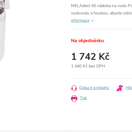
MELAdest 65 nádoba na vodu
Po
vodovodu a houbou, abyste odstr
informace
Na objednávku
1 742 Kč
1 440 Kč bez DPH
Měrná
cena:
Dotaz k produktu
Hlí
Tisk