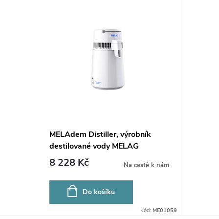
MELAdem Distiller, výrobník
destilované vody MELAG
8 228 Kč
Na cestě k nám
Do košíku
Kód:
ME01059