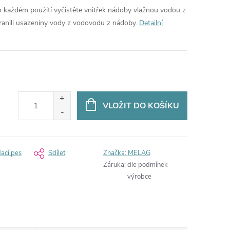
 každém použití vyčistěte vnitřek nádoby vlažnou vodou z
anili usazeniny vody z vodovodu z nádoby.
Detailní
VLOŽIT DO KOŠÍKU
dací pes
Sdílet
Značka:
MELAG
Záruka
:
dle podmínek
výrobce