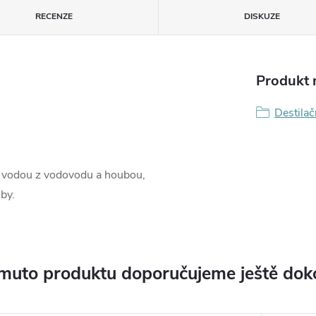
RECENZE
DISKUZE
Produkt n
Destilač
u vodou z vodovodu a houbou,
by.
muto produktu doporučujeme ještě dok