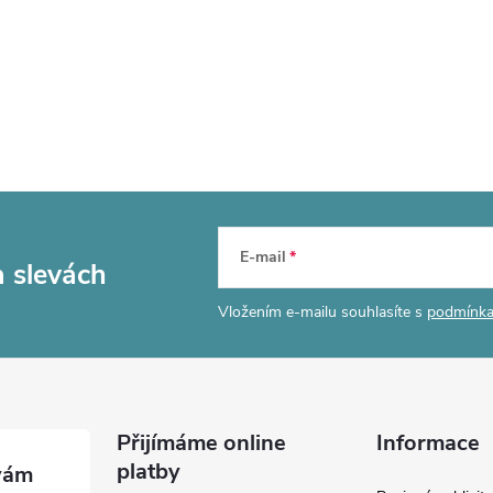
E-mail
a slevách
Vložením e-mailu souhlasíte s
podmínka
Přijímáme online
Informace
platby