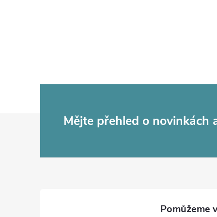
Z
Mějte přehled o novinkách
á
p
a