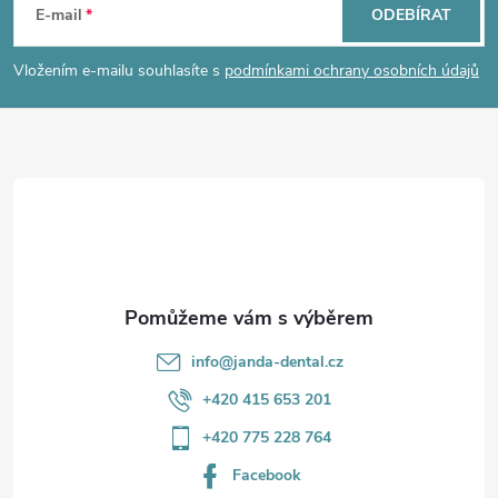
á
E-mail
ODEBÍRAT
p
Vložením e-mailu souhlasíte s
podmínkami ochrany osobních údajů
a
t
í
info
@
janda-dental.cz
+420 415 653 201
+420 775 228 764
Facebook