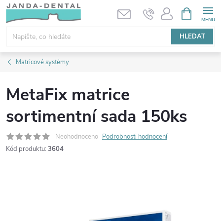
Přejít
NÁKUPNÍ
KOŠÍK
na
obsah
HLEDAT
Matricové systémy
MetaFix matrice
sortimentní sada 150ks
Neohodnoceno
Podrobnosti hodnocení
Kód produktu:
3604