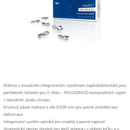
Matrice s inovačním integrovaným systémem napínání/otevírání jsou
perfektním řešením pro II. třídu - MO/OD/MOD kompozitních výplní
v laterálním úseku chrupu.
Kruhový pásek matrice o síle 0,038 mm pro pevné umístění bez
deformace.
Integrovaný systém upínání pro snadné a pevné napnutí
Anatomický design vhodný pro lepší adaptaci v oblasti krčku a u