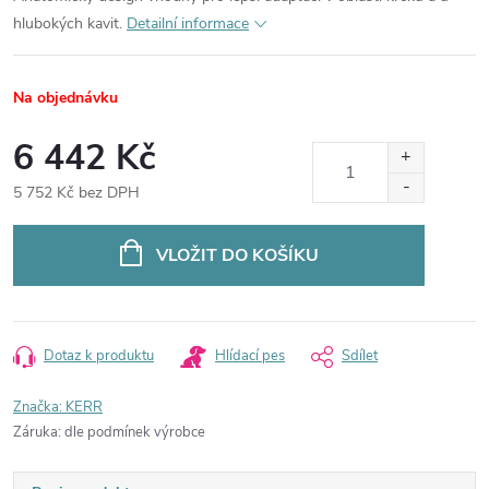
hlubokých kavit.
Detailní informace
Na objednávku
6 442 Kč
5 752 Kč bez DPH
Měrná
cena:
VLOŽIT DO KOŠÍKU
Dotaz k produktu
Hlídací pes
Sdílet
Značka:
KERR
Záruka
:
dle podmínek výrobce