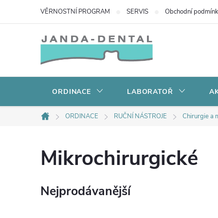
Přejít
VĚRNOSTNÍ PROGRAM
SERVIS
Obchodní podmín
na
obsah
ORDINACE
LABORATOŘ
AK
ORDINACE
RUČNÍ NÁSTROJE
Chirurgie a 
Domů
Mikrochirurgické
Nejprodávanější