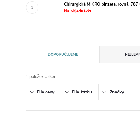
Chirurgická MIKRO pinzeta, rovná, 787 
Na objednávku
Ř
DOPORUČUJEME
NEJLEVN
a
1
položek celkem
z
Dle ceny
Dle štítku
Značky
e
n
V
í
ý