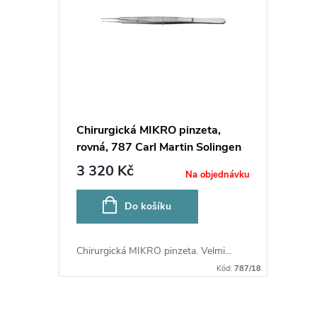
p
p
r
i
o
s
d
p
Chirurgická MIKRO pinzeta,
u
rovná, 787 Carl Martin Solingen
r
18cm
3 320 Kč
Na objednávku
k
o
Do košíku
t
d
ů
Chirurgická MIKRO pinzeta. Velmi...
u
Kód:
787/18
k