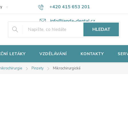
+420 415 653 201
ky
Potřebujete poradit?
Ochrana osobních údajů
info@janda-dental.cz
HLEDAT
ČNÍ LETÁKY
VZDĚLÁVÁNÍ
KONTAKTY
SER
mikrochirurgie
Pinzety
Mikrochirurgické