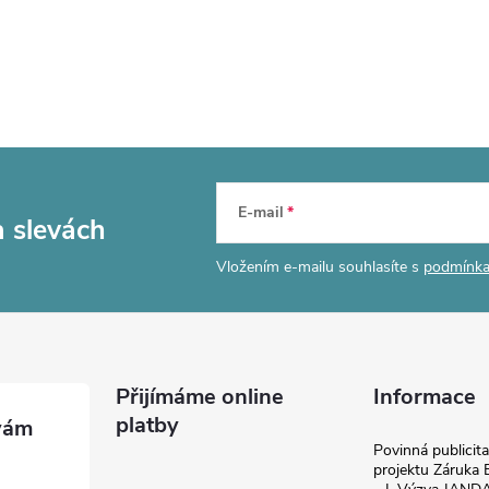
E-mail
a slevách
Vložením e-mailu souhlasíte s
podmínka
Přijímáme online
Informace
platby
Povinná publicit
projektu Záruka E