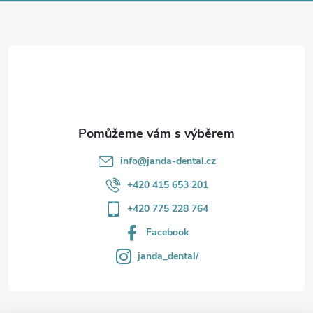
a
t
í
info
@
janda-dental.cz
+420 415 653 201
+420 775 228 764
Facebook
janda_dental/