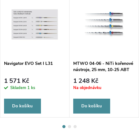
Navigator EVO Set I L31
MTWO 04-06 - NiTi kořenové
nástroje, 25 mm, 10-25 ABT
21 mm sortiment
1 571 Kč
1 248 Kč
Skladem
1 ks
Na objednávku
Do košíku
Do košíku