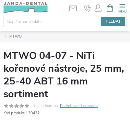
Přejít
NÁKUPNÍ
KOŠÍK
na
obsah
HLEDAT
MTWO
MTWO 04-07 - NiTi
kořenové nástroje, 25 mm,
25-40 ABT 16 mm
sortiment
Neohodnoceno
Podrobnosti hodnocení
Kód produktu:
30432