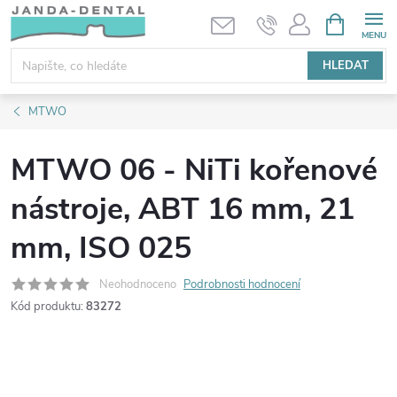
Přejít
NÁKUPNÍ
KOŠÍK
na
obsah
HLEDAT
MTWO
MTWO 06 - NiTi kořenové
nástroje, ABT 16 mm, 21
mm, ISO 025
Neohodnoceno
Podrobnosti hodnocení
Kód produktu:
83272