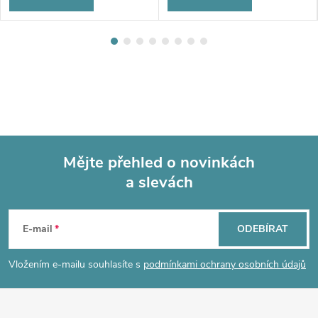
Mějte přehled o novinkách
a slevách
Z
á
E-mail
ODEBÍRAT
p
Vložením e-mailu souhlasíte s
podmínkami ochrany osobních údajů
a