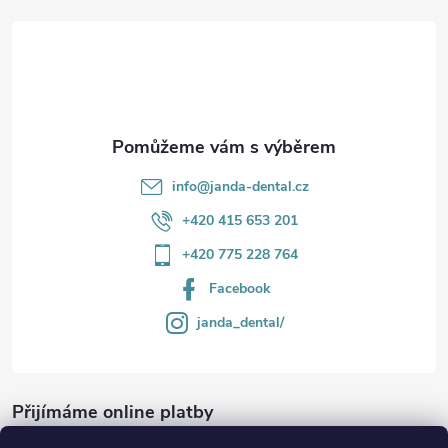
t
í
info
@
janda-dental.cz
+420 415 653 201
+420 775 228 764
Facebook
janda_dental/
Přijímáme online platby