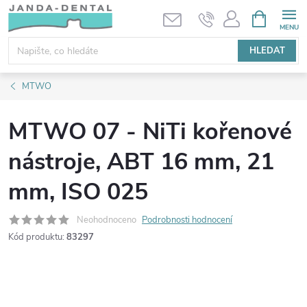
Přejít
NÁKUPNÍ
KOŠÍK
na
obsah
HLEDAT
MTWO
MTWO 07 - NiTi kořenové
nástroje, ABT 16 mm, 21
mm, ISO 025
Neohodnoceno
Podrobnosti hodnocení
Kód produktu:
83297