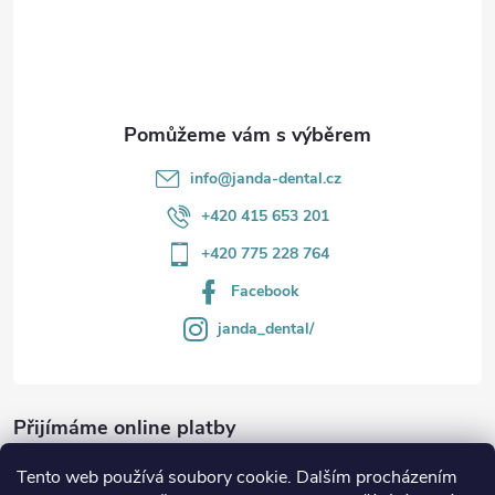
t
í
info
@
janda-dental.cz
+420 415 653 201
+420 775 228 764
Facebook
janda_dental/
Přijímáme online platby
Tento web používá soubory cookie. Dalším procházením