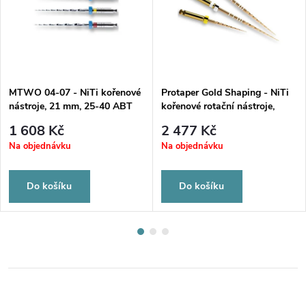
MTWO 04-07 - NiTi kořenové
Protaper Gold Shaping - NiTi
nástroje, 21 mm, 25-40 ABT
kořenové rotační nástroje,
16 mm sortiment
21mm S2 STER
1 608 Kč
2 477 Kč
Na objednávku
Na objednávku
Do košíku
Do košíku