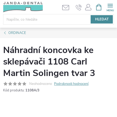
Přejít
NÁKUPNÍ
KOŠÍK
na
obsah
HLEDAT
ORDINACE
Náhradní koncovka ke
sklepávači 1108 Carl
Martin Solingen tvar 3
Neohodnoceno
Podrobnosti hodnocení
Kód produktu:
1108A/3