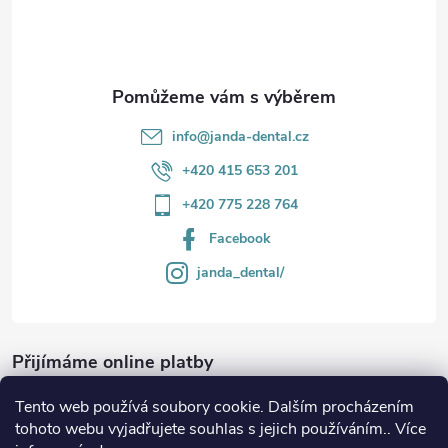
í
info
@
janda-dental.cz
+420 415 653 201
+420 775 228 764
Facebook
janda_dental/
Přijímáme online platby
Tento web používá soubory cookie. Dalším procházením
tohoto webu vyjadřujete souhlas s jejich používáním.. Více