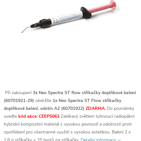
Při zakoupení
3x Neo Spectra ST flow stříkačky doplňkové balení
(60701921-29)
obdržíte
1x Neo Spectra ST Flow stříkačky
doplňkové balení, odstín A2 (60701922)
ZDARMA
.
Do poznámky
uveďte
kód akce: CEEP5063
Zatékavý světlem tuhnoucí radiopákní
hybridní kompozitní materiál s vysokou pevností a odolností proti
opotřebení pro všestranné využití s vysokou estetikou. Balení 2 x
1,8 g stříkačky + 25 hrotů na stříkačky.
Detailní informace