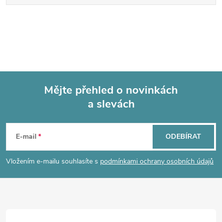
Mějte přehled o novinkách
a slevách
Z
á
E-mail
ODEBÍRAT
p
Vložením e-mailu souhlasíte s
podmínkami ochrany osobních údajů
a
t