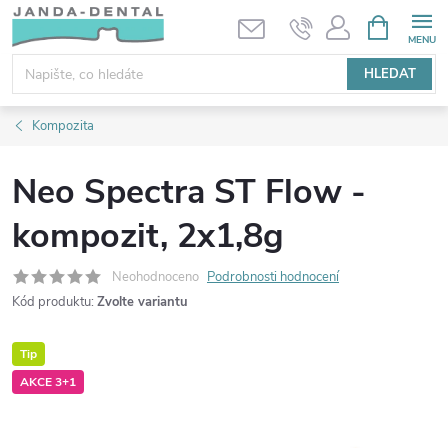
Přejít
NÁKUPNÍ
KOŠÍK
na
obsah
HLEDAT
Kompozita
Neo Spectra ST Flow -
kompozit, 2x1,8g
Neohodnoceno
Podrobnosti hodnocení
Kód produktu:
Zvolte variantu
Tip
AKCE 3+1