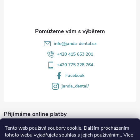
í
info
@
janda-dental.cz
+420 415 653 201
+420 775 228 764
Facebook
janda_dental/
Přijímáme online platby
Tento web používá soubory cookie. Dalším procházením
tohoto webu vyjadřujete souhlas s jejich používáním.. Více