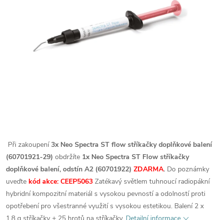
Při zakoupení
3x Neo Spectra ST flow stříkačky doplňkové balení
(60701921-29)
obdržíte
1x Neo Spectra ST Flow stříkačky
doplňkové balení, odstín A2 (60701922)
ZDARMA
.
Do poznámky
uveďte
kód akce: CEEP5063
Zatékavý světlem tuhnoucí radiopákní
hybridní kompozitní materiál s vysokou pevností a odolností proti
opotřebení pro všestranné využití s vysokou estetikou. Balení 2 x
1,8 g stříkačky + 25 hrotů na stříkačky.
Detailní informace