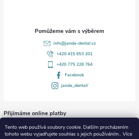
í
info
@
janda-dental.cz
+420 415 653 201
+420 775 228 764
Facebook
janda_dental/
Přijímáme online platby
Tento web používá soubory cookie. Dalším procházením
tohoto webu vyjadřujete souhlas s jejich používáním.. Více