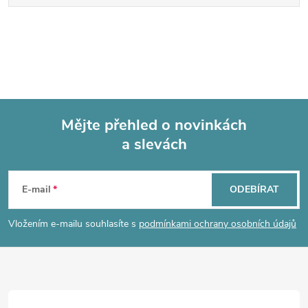
Mějte přehled o novinkách
a slevách
Z
á
E-mail
ODEBÍRAT
p
Vložením e-mailu souhlasíte s
podmínkami ochrany osobních údajů
a
t