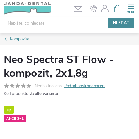
Přejít
NÁKUPNÍ
KOŠÍK
na
obsah
HLEDAT
Kompozita
Neo Spectra ST Flow -
kompozit, 2x1,8g
Neohodnoceno
Podrobnosti hodnocení
Kód produktu:
Zvolte variantu
Tip
AKCE 3+1