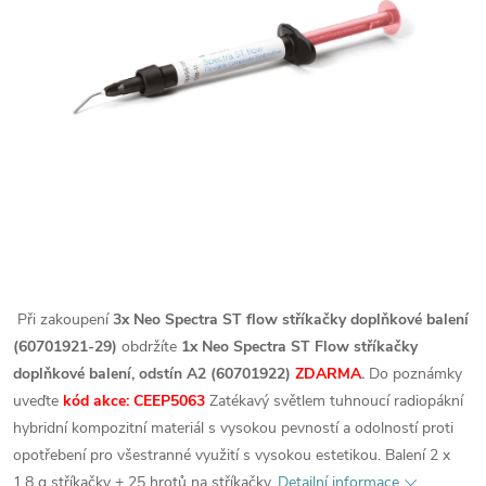
Při zakoupení
3x Neo Spectra ST flow stříkačky doplňkové balení
(60701921-29)
obdržíte
1x Neo Spectra ST Flow stříkačky
doplňkové balení, odstín A2 (60701922)
ZDARMA
.
Do poznámky
uveďte
kód akce: CEEP5063
Zatékavý světlem tuhnoucí radiopákní
hybridní kompozitní materiál s vysokou pevností a odolností proti
opotřebení pro všestranné využití s vysokou estetikou. Balení 2 x
1,8 g stříkačky + 25 hrotů na stříkačky.
Detailní informace