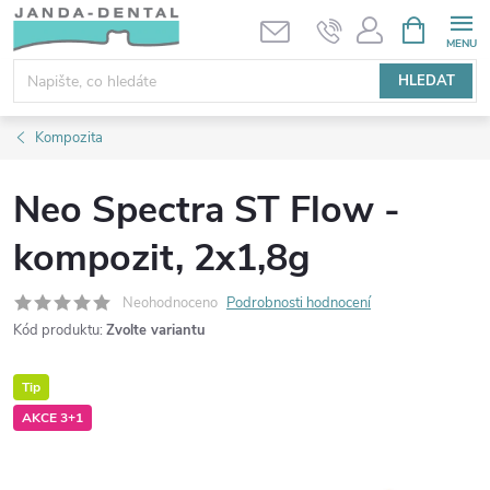
Přejít
NÁKUPNÍ
KOŠÍK
na
obsah
HLEDAT
Kompozita
Neo Spectra ST Flow -
kompozit, 2x1,8g
Neohodnoceno
Podrobnosti hodnocení
Kód produktu:
Zvolte variantu
Tip
AKCE 3+1