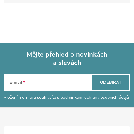
Mějte přehled o novinkách
a slevách
Z
á
E-mail
ODEBÍRAT
p
Vložením e-mailu souhlasíte s
podmínkami ochrany osobních údajů
a
t