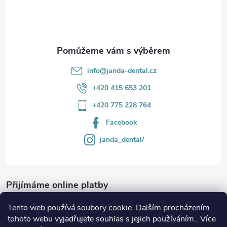
í
info
@
janda-dental.cz
+420 415 653 201
+420 775 228 764
Facebook
janda_dental/
Přijímáme online platby
Tento web používá soubory cookie. Dalším procházením
tohoto webu vyjadřujete souhlas s jejich používáním.. Více